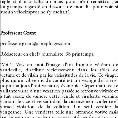
réglé et il m'a fallu un mois pour m'en remettre. J'ai
longtemps regardé en-dessous de mon lit pour voir si
aucun vélociraptor ne s'y cachait".
Professeur Grant
professeurgrant@cinephages.com
Rédacteur en chef/ journaliste, 38 printemps.
"Voilà! Vois en moi l'image d'un humble vétéran de
vaudeville, distribué vicieusement dans les rôles de
victime et de vilain par les vicissitudes de la vie. Ce visage,
plus qu'un vil vernis de vanité est un vestige de la vox-
populi aujourd'hui vacante, évanouie. Cependant cette
vaillante visite d'une vexation passée se retrouve vivifiée et
a fait vœux de vaincre cette vénale et virulente vermine
vantant le vice et versant dans la vicieusement violente et
vorace violation de la volition. Un seul verdict: la
vengeance. Une vendetta telle une offrande votive mais
pas en vain car sa valeur et sa véracité viendront un jour