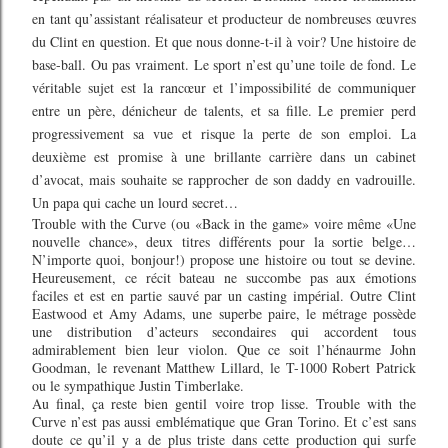
en tant qu’assistant réalisateur et producteur de nombreuses œuvres
du Clint en question. Et que nous donne-t-il à voir? Une histoire de
base-ball. Ou pas vraiment. Le sport n’est qu’une toile de fond. Le
véritable sujet est la rancœur et l’impossibilité de communiquer
entre un père, dénicheur de talents, et sa fille. Le premier perd
progressivement sa vue et risque la perte de son emploi. La
deuxième est promise à une brillante carrière dans un cabinet
d’avocat, mais souhaite se rapprocher de son daddy en vadrouille.
Un papa qui cache un lourd secret…
Trouble with the Curve (ou «Back in the game» voire même «Une
nouvelle chance», deux titres différents pour la sortie belge…
N’importe quoi, bonjour!) propose une histoire ou tout se devine.
Heureusement, ce récit bateau ne succombe pas aux émotions
faciles et est en partie sauvé par un casting impérial. Outre Clint
Eastwood et Amy Adams, une superbe paire, le métrage possède
une distribution d’acteurs secondaires qui accordent tous
admirablement bien leur violon. Que ce soit l’hénaurme John
Goodman, le revenant Matthew Lillard, le T-1000 Robert Patrick
ou le sympathique Justin Timberlake.
Au final, ça reste bien gentil voire trop lisse. Trouble with the
Curve n’est pas aussi emblématique que Gran Torino. Et c’est sans
doute ce qu’il y a de plus triste dans cette production qui surfe