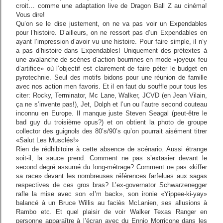
croit… comme une adaptation live de Dragon Ball Z au cinéma!
Vous dire!
Qu’on se le dise justement, on ne va pas voir un Expendables
pour l’histoire. D’ailleurs, on ne ressort pas d’un Expendables en
ayant l’impression d’avoir vu une histoire. Pour faire simple, il n’y
a pas d’histoire dans Expendables! Uniquement des prétextes à
une avalanche de scènes d’action bourrines en mode «joyeux feu
d’artifice» où l’objectif est clairement de faire péter le budget en
pyrotechnie. Seul des motifs bidons pour une réunion de famille
avec nos action men favoris. Et il en faut du souffle pour tous les
citer: Rocky, Terminator, Mc Lane, Walker, JCVD (en Jean Vilain,
ça ne s’invente pas!), Jet, Dolph et l’un ou l’autre second couteau
inconnu en Europe. Il manque juste Steven Seagal (peut-être le
bad guy du troisième opus?) et on obtient la photo de groupe
collector des guignols des 80’s/90’s qu’on pourrait aisément titrer
«Salut Les Musclés!»
Rien de rédhibitoire à cette absence de scénario. Aussi étrange
soit-il, la sauce prend. Comment ne pas s’extasier devant le
second degré assumé du long-métrage? Comment ne pas «kiffer
sa race» devant les nombreuses références farfelues aux sagas
respectives de ces gros bras? L’ex-governator Schwarzenegger
rafle la mise avec son «I’m back», son ironie «Yippee-ki-yay»
balancé à un Bruce Willis au faciès McLanien, ses allusions à
Rambo etc. Et quel plaisir de voir Walker Texas Ranger en
personne apparaître à l’écran avec du Ennio Morricone dans les