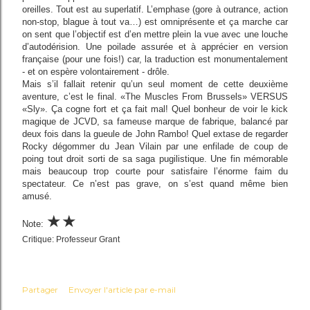
oreilles. Tout est au superlatif. L’emphase (gore à outrance, action
non-stop, blague à tout va…) est omniprésente et ça marche car
on sent que l’objectif est d’en mettre plein la vue avec une louche
d’autodérision. Une poilade assurée et à apprécier en version
française (pour une fois!) car, la traduction est monumentalement
- et on espère volontairement - drôle.
Mais s’il fallait retenir qu’un seul moment de cette deuxième
aventure, c’est le final. «The Muscles From Brussels» VERSUS
«Sly». Ça cogne fort et ça fait mal! Quel bonheur de voir le kick
magique de JCVD, sa fameuse marque de fabrique, balancé par
deux fois dans la gueule de John Rambo! Quel extase de regarder
Rocky dégommer du Jean Vilain par une enfilade de coup de
poing tout droit sorti de sa saga pugilistique. Une fin mémorable
mais beaucoup trop courte pour satisfaire l’énorme faim du
spectateur. Ce n’est pas grave, on s’est quand même bien
amusé.
★
★
Note:
Critique: Professeur Grant
Partager
Envoyer l'article par e-mail