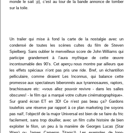
monde le sait :p), c’est au tour de la bande annonce de tomber
sur la toile.
Un trailer qui mise à fond la carte de la nostalgie avec un
condensé de toutes les scènes cultes du film de Steven
Spielberg. Sans oublier le merveilleux score de John Williams qui
participe grandement à l’aura mythique de cette œuvre
incontournable des 90’s. Cet aperçu nous montre par ailleurs que
les effets spéciaux n’ont pas pris une ride. Bref, un échantillon
pelliculaire, comme diraient Les Inconnus, qui balance cette
promesse aux spectateurs biberonnés aux tyrannosaures, raptors,
brachiosaure etc: «vous allez pouvoir revivre - dans les salles
obscures! - le film qui a marqué votre culture cinématographique».
Sur grand écran ET en 3D! Ce n’est pas beau ça? Gardons
toutefois une réserve par rapport à ce plan marketing (ne soyons
pas naïf, l’objectif de la major Universal est bien de se faire du fric
facilement, sans trop douiller, avec un film culte histoire de bien
exploiter le filon, un peu à la manière de Georges Lucas (Star
Wars) ou James Cameron Titanic)). Les exemples de long-