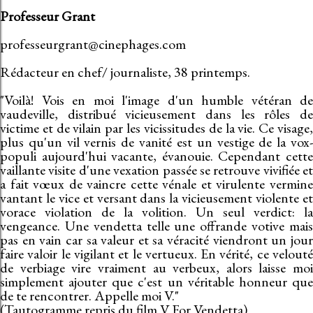
Professeur Grant
professeurgrant@cinephages.com
Rédacteur en chef/ journaliste, 38 printemps.
"Voilà! Vois en moi l'image d'un humble vétéran de
vaudeville, distribué vicieusement dans les rôles de
victime et de vilain par les vicissitudes de la vie. Ce visage,
plus qu'un vil vernis de vanité est un vestige de la vox-
populi aujourd'hui vacante, évanouie. Cependant cette
vaillante visite d'une vexation passée se retrouve vivifiée et
a fait vœux de vaincre cette vénale et virulente vermine
vantant le vice et versant dans la vicieusement violente et
vorace violation de la volition. Un seul verdict: la
vengeance. Une vendetta telle une offrande votive mais
pas en vain car sa valeur et sa véracité viendront un jour
faire valoir le vigilant et le vertueux. En vérité, ce velouté
de verbiage vire vraiment au verbeux, alors laisse moi
simplement ajouter que c'est un véritable honneur que
de te rencontrer. Appelle moi V."
(Tautogramme repris du film V For Vendetta)