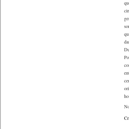
qu
ci
ge
so
qu
da
Du
Po
co
en
ce
or
ho
No
Cr