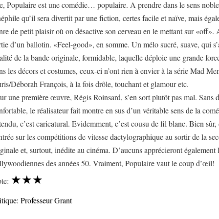
e, Populaire est une comédie… populaire. A prendre dans le sens noble
néphile qu’il sera divertit par une fiction, certes facile et naïve, mais ég
nre de petit plaisir où on désactive son cerveau en le mettant sur «off»
rtie d’un ballotin. «Feel-good», en somme. Un mélo sucré, suave, qui s’
alité de la bande originale, formidable, laquelle déploie une grande forc
ns les décors et costumes, ceux-ci n’ont rien à envier à la série Mad 
ris/Déborah François, à la fois drôle, touchant et glamour etc.
ur une première œuvre, Régis Roinsard, s’en sort plutôt pas mal. Sans 
nfortable, le réalisateur fait montre en sus d’un véritable sens de la com
tendu, c’est caricatural. Evidemment, c’est cousu de fil blanc. Bien sûr, 
ntrée sur les compétitions de vitesse dactylographique au sortir de la se
iginale et, surtout, inédite au cinéma. D’aucuns apprécieront égalem
llywoodiennes des années 50. Vraiment, Populaire vaut le coup d’œil!
★★★
te:
itique: Professeur Grant