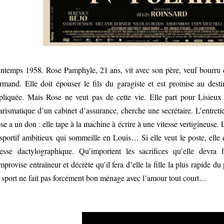
intemps 1958. Rose Pamphyle, 21 ans, vit avec son père, veuf bourru qu
rmand. Elle doit épouser le fils du garagiste et est promise au dest
pliquée. Mais Rose ne veut pas de cette vie. Elle part pour Lisieu
arismatique d’un cabinet d’assurance, cherche une secrétaire. L’entret
se a un don : elle tape à la machine à écrire à une vitesse vertigineuse.
 sportif ambitieux qui sommeille en Louis… Si elle veut le poste, elle
tesse dactylographique. Qu’importent les sacrifices qu’elle devra 
improvise entraîneur et décrète qu’il fera d’elle la fille la plus rapide 
 sport ne fait pas forcément bon ménage avec l’amour tout court…