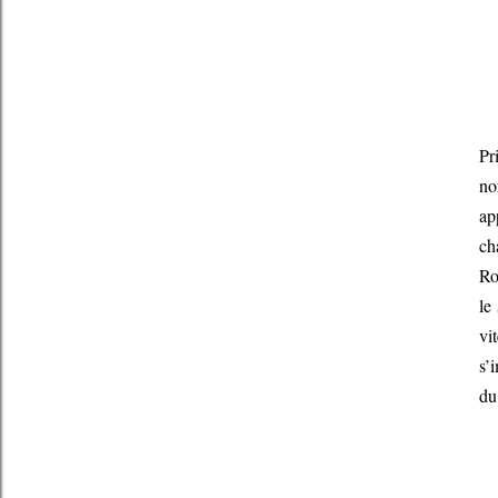
Pr
no
ap
ch
Ro
le
vi
s’
du