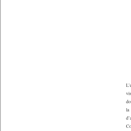
L’
vi
do
la
d’
Co