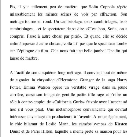
Pis, il y a tellement peu de matière, que Sofia Coppola répète
inlassablement les mêmes scènes de vols par effraction. Son
métrage tourne en rond. Un cambriolage, deux cambriolages, trois
cambriolages… et le spectateur de se dire «C’est bon, Sofia, on a
compris. Passe à autre chose par pitié». Et quand elle se décide
enfin à «passer à autre chose», voilà-t-il pas que le spectateur tombe
sur l’épilogue du film. Cela nous fait une belle jambe! Une fin qui
laisse de marbre.
A l’actif de son cinquième long-métrage, il convient tout de même
de signaler la chrysalide d’Hermione Granger de la saga Harry
Potter. Emma Watson opère un véritable virage dans sa jeune
carrière, casse son image de gentille petite fille sage et s’offre un
rôle à contre-emploi de «California Gurls» frivole avec l’accent ad
hoc s’il vous plait. Une métamorphose convaincante qui devrait
intéresser davantage de producteurs à l’avenir. A noter également,
le rôle hilarant de Leslie Mann, les caméos sympas de Kirsten
Dunst et de Paris Hilton, laquelle a même prêté sa maison pour les