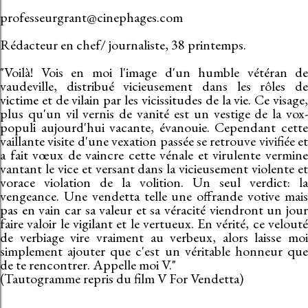
professeurgrant@cinephages.com
Rédacteur en chef/ journaliste, 38 printemps.
"Voilà! Vois en moi l'image d'un humble vétéran de
vaudeville, distribué vicieusement dans les rôles de
victime et de vilain par les vicissitudes de la vie. Ce visage,
plus qu'un vil vernis de vanité est un vestige de la vox-
populi aujourd'hui vacante, évanouie. Cependant cette
vaillante visite d'une vexation passée se retrouve vivifiée et
a fait vœux de vaincre cette vénale et virulente vermine
vantant le vice et versant dans la vicieusement violente et
vorace violation de la volition. Un seul verdict: la
vengeance. Une vendetta telle une offrande votive mais
pas en vain car sa valeur et sa véracité viendront un jour
faire valoir le vigilant et le vertueux. En vérité, ce velouté
de verbiage vire vraiment au verbeux, alors laisse moi
simplement ajouter que c'est un véritable honneur que
de te rencontrer. Appelle moi V."
(Tautogramme repris du film V For Vendetta)