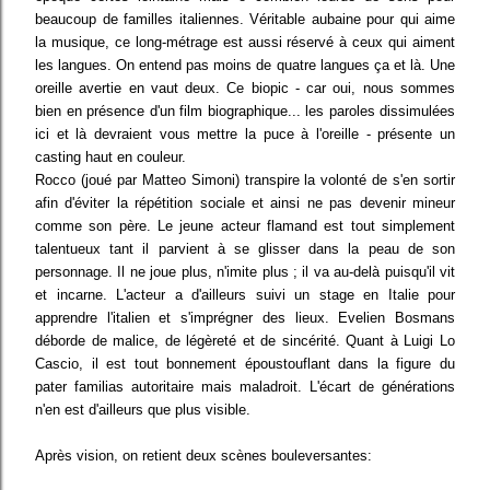
beaucoup de familles italiennes. Véritable aubaine pour qui aime
la musique, ce long-métrage est aussi réservé à ceux qui aiment
les langues. On entend pas moins de quatre langues ça et là. Une
oreille avertie en vaut deux. Ce biopic - car oui, nous sommes
bien en présence d'un film biographique... les paroles dissimulées
ici et là devraient vous mettre la puce à l'oreille - présente un
casting haut en couleur.
Rocco (joué par Matteo Simoni) transpire la volonté de s'en sortir
afin d'éviter la répétition sociale et ainsi ne pas devenir mineur
comme son père. Le jeune acteur flamand est tout simplement
talentueux tant il parvient à se glisser dans la peau de son
personnage. Il ne joue plus, n'imite plus ; il va au-delà puisqu'il vit
et incarne. L'acteur a d'ailleurs suivi un stage en Italie pour
apprendre l'italien et s'imprégner des lieux. Evelien Bosmans
déborde de malice, de légèreté et de sincérité. Quant à Luigi Lo
Cascio, il est tout bonnement époustouflant dans la figure du
pater familias autoritaire mais maladroit. L'écart de générations
n'en est d'ailleurs que plus visible.
Après vision, on retient deux scènes bouleversantes: