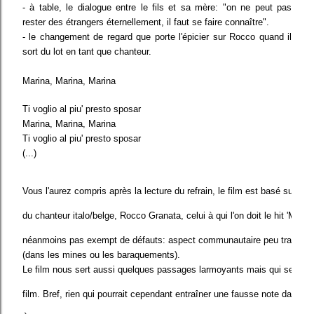
- à table, le dialogue entre le fils et sa mère: "on ne peut pas
rester des étrangers éternellement, il faut se faire connaître".
- le changement de regard que porte l'épicier sur Rocco quand il
sort du lot en tant que chanteur.
Marina, Marina, Marina
Ti voglio al piu' presto sposar
Marina, Marina, Marina
Ti voglio al piu' presto sposar
(...)
Vous l'aurez compris après la lecture du refrain, le film est basé sur les
du chanteur italo/belge, Rocco Granata, celui à qui l'on doit le hit 'Marina
néanmoins pas exempt de défauts: aspect communautaire peu traité, d
(dans les mines ou les baraquements). 
Le film nous sert aussi quelques passages larmoyants mais qui servent 
film. Bref, rien qui pourrait cependant entraîner une fausse note dans la p