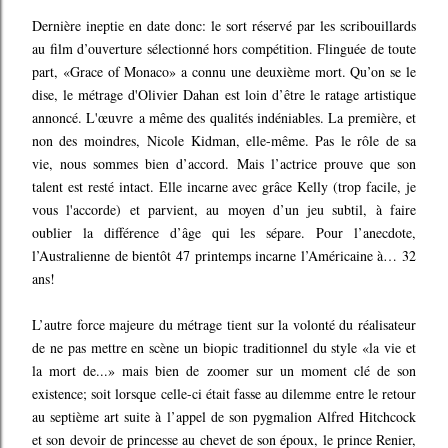
Dernière ineptie en date donc: le sort réservé par les scribouillards
au film d’ouverture sélectionné hors compétition. Flinguée de toute
part, «Grace of Monaco» a connu une deuxième mort. Qu’on se le
dise, le métrage d'Olivier Dahan est loin d’être le ratage artistique
annoncé. L'œuvre a même des qualités indéniables. La première, et
non des moindres, Nicole Kidman, elle-même. Pas le rôle de sa
vie, nous sommes bien d’accord. Mais l’actrice prouve que son
talent est resté intact. Elle incarne avec grâce Kelly (trop facile, je
vous l'accorde) et parvient, au moyen d’un jeu subtil, à faire
oublier la différence d’âge qui les sépare. Pour l’anecdote,
l’Australienne de bientôt 47 printemps incarne l’Américaine à… 32
ans!
L’autre force majeure du métrage tient sur la volonté du réalisateur
de ne pas mettre en scène un biopic traditionnel du style «la vie et
la mort de...» mais bien de zoomer sur un moment clé de son
existence; soit lorsque celle-ci était fasse au dilemme entre le retour
au septième art suite à l’appel de son pygmalion Alfred Hitchcock
et son devoir de princesse au chevet de son époux, le prince Renier,