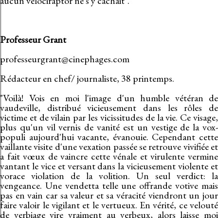
aucun vélociraptor ne s'y cachait".
Professeur Grant
professeurgrant@cinephages.com
Rédacteur en chef/ journaliste, 38 printemps.
"Voilà! Vois en moi l'image d'un humble vétéran de
vaudeville, distribué vicieusement dans les rôles de
victime et de vilain par les vicissitudes de la vie. Ce visage,
plus qu'un vil vernis de vanité est un vestige de la vox-
populi aujourd'hui vacante, évanouie. Cependant cette
vaillante visite d'une vexation passée se retrouve vivifiée et
a fait vœux de vaincre cette vénale et virulente vermine
vantant le vice et versant dans la vicieusement violente et
vorace violation de la volition. Un seul verdict: la
vengeance. Une vendetta telle une offrande votive mais
pas en vain car sa valeur et sa véracité viendront un jour
faire valoir le vigilant et le vertueux. En vérité, ce velouté
de verbiage vire vraiment au verbeux, alors laisse moi