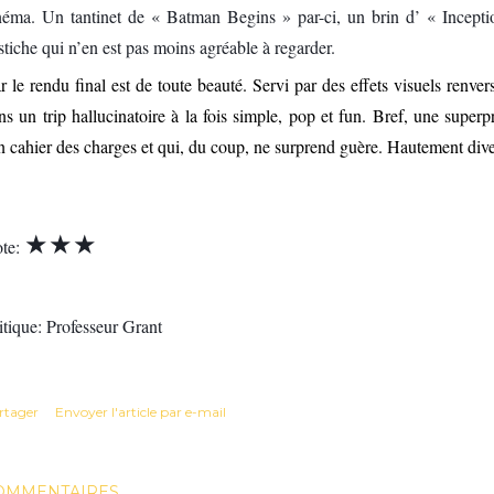
néma. Un tantinet de « Batman Begins » par-ci, un brin d’ « Inceptio
stiche qui n’en est pas moins agréable à regarder.
r le rendu final est de toute beauté. Servi par des effets visuels renv
ns un trip hallucinatoire à la fois simple, pop et fun. Bref, une super
n cahier des charges et qui, du coup, ne surprend guère. Hautement diver
★
★
★
te:
itique: Professeur Grant
rtager
Envoyer l'article par e-mail
OMMENTAIRES