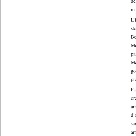
dé
mo
L’
st
Be
Mc
pa
Ma
go
pr
Pa
or
ar
d’
sa
ar