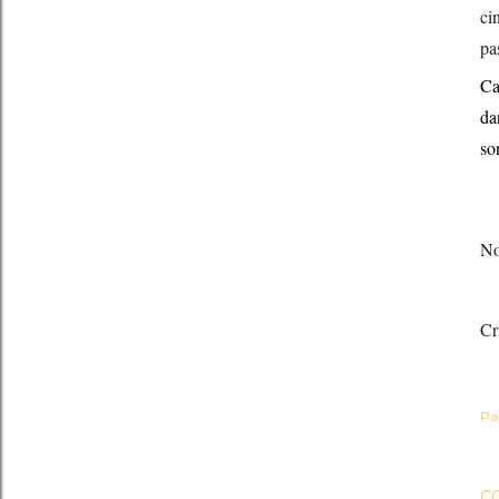
ci
pa
Ca
da
so
No
Cr
Pa
C