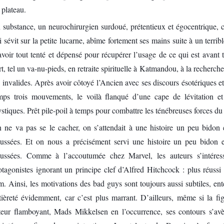
 plateau.
 substance, un neurochirurgien surdoué, prétentieux et égocentrique, 
i sévit sur la petite lucarne, abîme fortement ses mains suite à un terri
avoir tout tenté et dépensé pour récupérer l’usage de ce qui est avant to
rt, tel un va-nu-pieds, en retraite spirituelle à Katmandou, à la recherch
s invalides. Après avoir côtoyé l’Ancien avec ses discours ésotériques 
mps trois mouvements, le voilà flanqué d’une cape de lévitation et 
stiques. Prêt pile-poil à temps pour combattre les ténébreuses forces 
 ne va pas se le cacher, on s’attendait à une histoire un peu bidon 
oussées. Et on nous a précisément servi une histoire un peu bidon e
oussées. Comme à l’accoutumée chez Marvel, les auteurs s’intéres
otagonistes ignorant un principe clef d’Alfred Hitchcock : plus réussi 
lm. Ainsi, les motivations des bad guys sont toujours aussi subtiles, e
tièreté évidemment, car c’est plus marrant. D’ailleurs, même si la fi
teur flamboyant, Mads Mikkelsen en l’occurrence, ses contours s’avèr