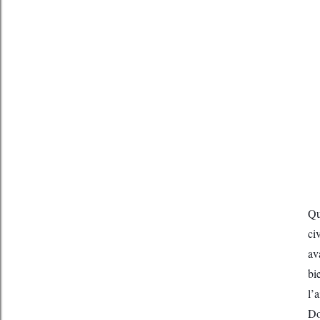
Qu
ci
av
bi
l’
Do