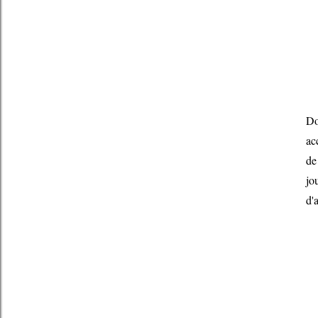
Do
ac
de
jo
d'