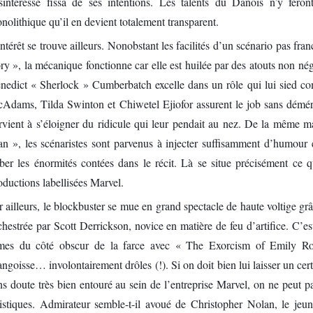
sintéresse fissa de ses intentions. Les talents du Danois n’y feron
nolithique qu’il en devient totalement transparent.
intérêt se trouve ailleurs. Nonobstant les facilités d’un scénario pas fr
ory », la mécanique fonctionne car elle est huilée par des atouts non nég
nedict « Sherlock » Cumberbatch excelle dans un rôle qui lui sied c
Adams, Tilda Swinton et Chiwetel Ejiofor assurent le job sans démé
rvient à s’éloigner du ridicule qui leur pendait au nez. De la même 
n », les scénaristes sont parvenus à injecter suffisamment d’humour 
ber les énormités contées dans le récit. Là se situe précisément ce qui 
oductions labellisées Marvel.
r ailleurs, le blockbuster se mue en grand spectacle de haute voltige gr
chestrée par Scott Derrickson, novice en matière de feu d’artifice. C’est 
mes du côté obscur de la farce avec « The Exorcism of Emily Ros
angoisse… involontairement drôles (!). Si on doit bien lui laisser un cer
ns doute très bien entouré au sein de l’entreprise Marvel, on ne peut pa
tistiques. Admirateur semble-t-il avoué de Christopher Nolan, le j