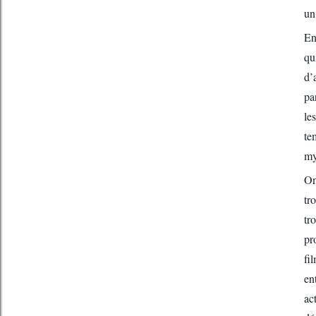
un
En
qu
d’
pa
le
te
my
On
tr
tr
pr
fi
en
ac