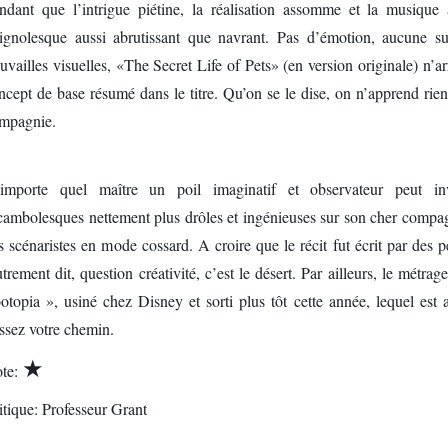
ndant que l’intrigue piétine, la réalisation assomme et la musique 
ignolesque aussi abrutissant que navrant. Pas d’émotion, aucune su
ouvailles visuelles, «The Secret Life of Pets» (en version originale) n’a
ncept de base résumé dans le titre. Qu’on se le dise, on n’apprend rie
mpagnie.
importe quel maître un poil imaginatif et observateur peut in
cambolesques nettement plus drôles et ingénieuses sur son cher compa
s scénaristes en mode cossard. A croire que le récit fut écrit par des
trement dit, question créativité, c’est le désert. Par ailleurs, le métra
otopia », usiné chez Disney et sorti plus tôt cette année, lequel est a
ssez votre chemin.
★
te:
itique: Professeur Grant