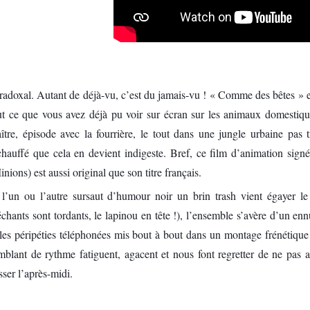
radoxal. Autant de déjà-vu, c’est du jamais-vu ! « Comme des bêtes » e
ut ce que vous avez déjà pu voir sur écran sur les animaux domestiques
ître, épisode avec la fourrière, le tout dans une jungle urbaine pas 
chauffé que cela en devient indigeste. Bref, ce film d’animation sig
inions) est aussi original que son titre français.
 l’un ou l’autre sursaut d’humour noir un brin trash vient égayer le 
chants sont tordants, le lapinou en tête !), l’ensemble s’avère d’un enn
 les péripéties téléphonées mis bout à bout dans un montage frénétique
mblant de rythme fatiguent, agacent et nous font regretter de ne pas a
sser l’après-midi.