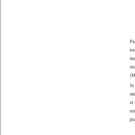
Pa
to
ma
ré
(M
Si
mé
et
se
pa