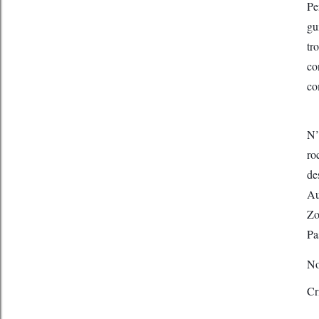
Pe
gu
tr
co
co
N’
ro
de
Au
Zo
Pa
No
Cr