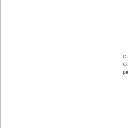
Du
Ol
pa