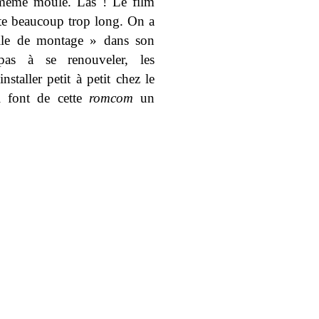
le même moule.
Las ! Le film
acte beaucoup trop long.
On a
salle de montage » dans son
pas à se renouveler, les
staller petit à petit chez le
ui font de cette
romcom
un