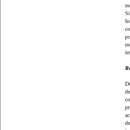
mé
Si
In
co
po
me
ir
R
D
de
co
pr
ac
de