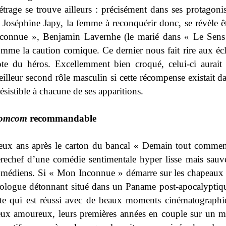
trage se trouve ailleurs : précisément dans ses protagoni
 Joséphine Japy, la femme à reconquérir donc, se révèle 
connue », Benjamin Lavernhe (le marié dans « Le Sens de
mme la caution comique. Ce dernier nous fait rire aux écl
te du héros. Excellemment bien croqué, celui-ci aurait 
illeur second rôle masculin si cette récompense existait dans
résistible à chacune de ses apparitions.
omcom
recommandable
eux ans après le carton du bancal « Demain tout comme
rechef d’une comédie sentimentale hyper lisse mais sauvée
médiens. Si « Mon Inconnue » démarre sur les chapeaux
ologue détonnant situé dans un Paname post-apocalyptique
te qui est réussi avec de beaux moments cinématographiq
ux amoureux, leurs premières années en couple sur un 