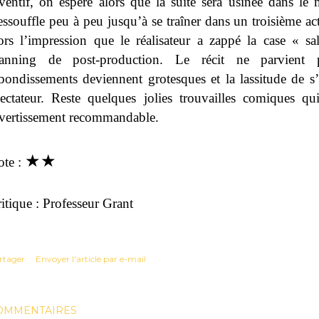
ventif, on espère alors que la suite sera usinée dans 
essouffle peu à peu jusqu’à se traîner dans un troisième 
ors l’impression que le réalisateur a zappé la case « 
lanning de post-production. Le récit ne parvient 
bondissements deviennent grotesques et la lassitude de s’in
ectateur. Reste quelques jolies trouvailles comiques q
vertissement recommandable.
★
★
ote :
itique : Professeur Grant
rtager
Envoyer l'article par e-mail
OMMENTAIRES