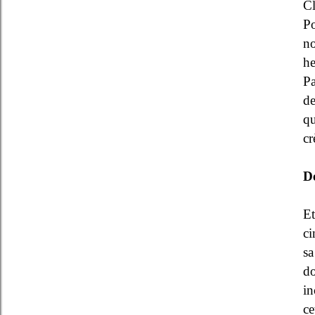
Cl
Po
no
he
Pa
de
qu
cr
D
E
ci
sa
do
in
ce