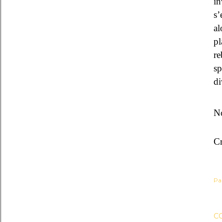
in
s’
al
p
re
sp
di
N
Cr
Pa
C