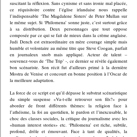
suscitant la réflexion. Sans cynisme et sans ironie mal placée,
ce réquisitoire contre l’église irlandaise nous rappelle
l’indispensable ‘The Magdalene Sisters’ de Peter Mullan sur
le même sujet. Si ‘Philomena’ sonne juste, c’est surtout grâce
à sa distribution. Deux personnages que tout oppose
composée par ce qui se fait de mieux dans la crème anglaise.
Judi
Dench est extraordinaire en mère courage simple mais
humble et volontaire au même titre que Steve Coogan, parfait
en journaleux snob mais appliqué. Acteur de talent –
souvenez-vous de ‘The Trip’ -, ce dernier se révèle également
bon scénariste. Son récit fut d'ailleurs primé à la dernière
Mostra de Venise et concourt en bonne position à l’Oscar de
la meilleure adaptation.
La force de ce script est qu’il dépasse le substrat scénaristique
du simple suspense «Va-t-elle retrouver son fils?» pour
aborder de front différents thèmes: la religion face à
l’athéisme, la foi au quotidien, le pardon et l’inexcusable, le
choc des classes sociales, la critique du journalisme avec les
«human interest stories» etc. ‘Philomena’ est riche, subtile,
profond, drôle et émouvant. Face à tant de qualités, la