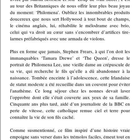
au tour des Britanniques de nous offrir leur plus beau joyau
du moment: ‘Philomena’. Oubliez les innombrables produits
doucereux que nous sert Hollywood à tout bout de champs,
le cinéma anglais, lui, réhabilite le mélodrame avec brio,
celui qui va droit au cœur sans s’encombrer d’artifices tire-
larmes préfabriqués avec une armada de violons.
Plus en forme que jamais, Stephen Frears, à qui l’on doit les
immanquables ‘Tamara Drewe’ et ‘The Queen’, dresse
le
portrait de Philomena Lee, une vieille dame au crépuscule de
sa vie, qui recherche le fils qu’elle a dû abandonner à la
naissance. Tombée enceinte à l’adolescence, cette Irlandaise
de statut modeste a été recueillie dans un couvent pour éviter
l'anathème. Ce long séjour chez les nonnes devait laver
l’opprobre dont elle s’était couverte aux yeux de sa famille.
Cinquante ans plus tard, aidé d’un journaliste de la BBC en
perte de vitesse, cette catholique remue ciel et terre pour
connaître la vie de son fils caché.
Comme susmentionné, ce film
inspiré d’une histoire vraie
empoigne sans verser dans les trémolos faciles, émeut tout en