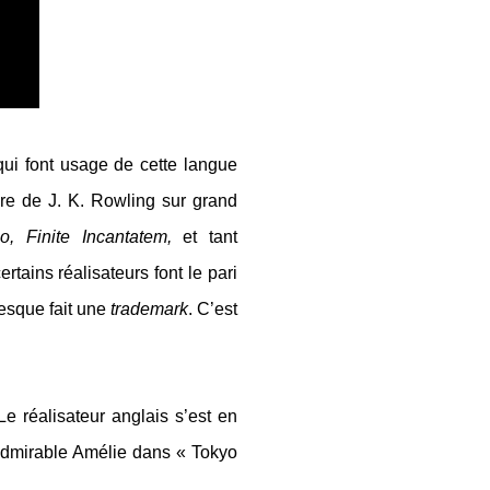
ui font usage de cette langue
e de J. K. Rowling sur grand
o, Finite Incantatem,
e
t tant
rtains réalisateurs font le pari
resque fait une
trademark
.
C’est
e réalisateur anglais s’est en
d
mirable
Amélie
dans « Tokyo