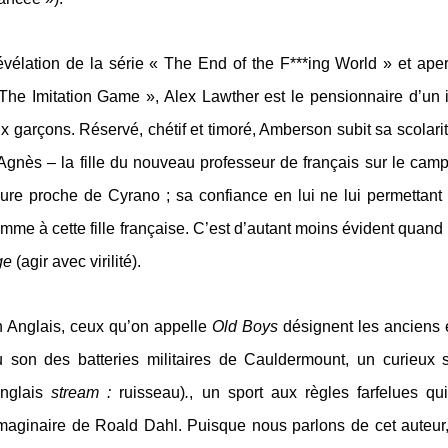
vélation de la série « The End of the F***ing World »
et ape
The Imitation Game »,
Alex Lawther
est le
pensionnaire d’un 
x garçons. Réservé, chétif
et timoré,
Amberson subit sa scolarit
Agn
è
s –
la fille du nouveau professeur de français sur le cam
gure proche de
Cyrano ;
s
a confiance en
lui
ne lui permettan
amme à cette fille
française
.
C’est d’autant
moins
évident
quand l
ge
(
a
gir avec virilité).
 Anglais, ceux qu’on appelle
Old Boys
désignent
l
es
anciens é
 son des batteries militaires de
Cauldermount
, un curieux 
nglais
stream :
ruisseau)
.
,
u
n
sport aux règles farfelues qui
imaginaire de Roald Dahl. Puisque nous parlons de cet auteur