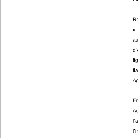
Ré
« 
au
d’
fi
fl
A
En
Au
l’
a
l’