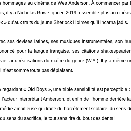
s hommages au cinéma de Wes Anderson. À commencer par l
is, il y a Nicholas Rowe, qui en 2019 ressemble plus au cinéaste
x » qu’aux traits du jeune Sherlock Holmes qu’il incarna jadis.
ec ses devises latin
es
, ses musiques instrumentales, son hu
ononcé pour la langue française, ses citations
shakespearie
vier aux réalisations du maître du genre (W.A.). Il y a même u
i n’est somme toute pas déplaisant.
 regardant « Old Boys », une triple sensibilité est perceptible 
 l’acteur interprétant Amberson, et enfin de l’homme derrière 
médie ambitieuse qui traite du harcèlement scolaire, du sens 
 du sens du sacrifice, le tout sans rire du bout des dents !