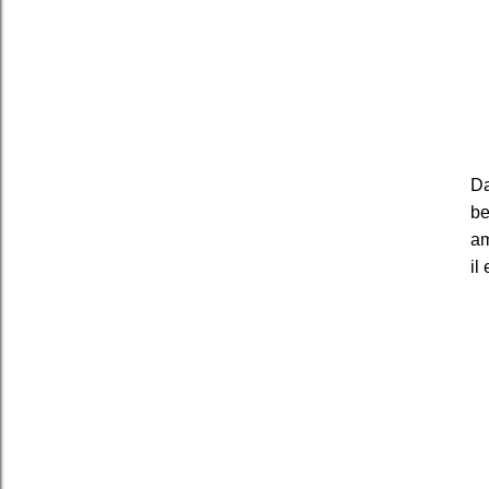
Da
be
am
il