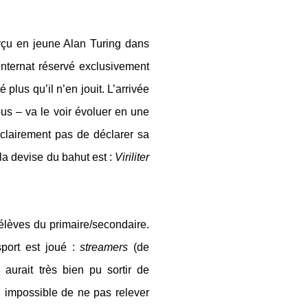
rçu en jeune Alan Turing dans
internat réservé
exclusivement
é plus qu’il
n’en jouit. L’arrivée
pus – va le voir évoluer en
une
t
clairement
pas de déclarer sa
a devise du bahut est :
Viriliter
lèves du primaire/secondaire.
sport est joué :
streamers
(
de
 aurait très bien pu sortir de
, impossible de ne pas relever