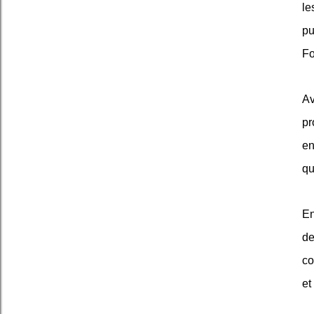
le
pu
Fo
Av
pr
en
qu
En
de
co
et