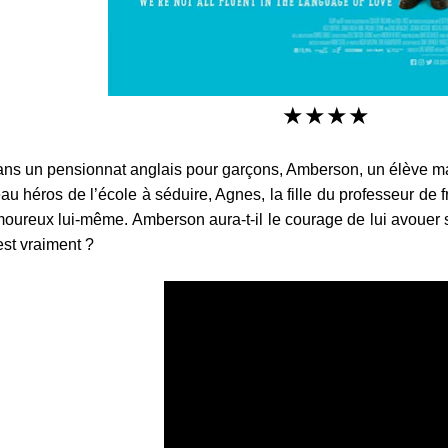
★
★
★
★
ns un pensionnat anglais pour garçons, Amberson, un élève mala
au héros de l’école à séduire, Agnes, la fille du professeur de fr
oureux lui-même. Amberson aura-t-il le courage de lui avouer s
 est vraiment ?