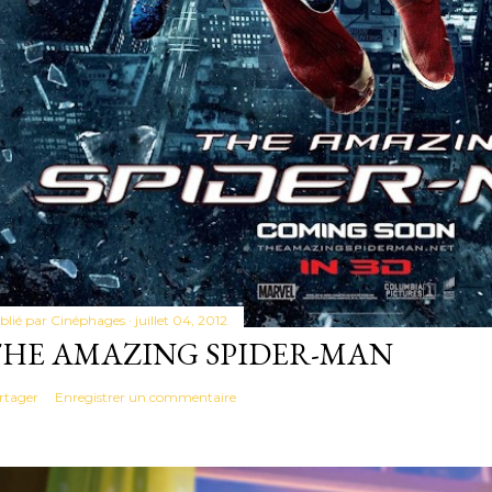
blié par
Cinéphages
juillet 04, 2012
THE AMAZING SPIDER-MAN
rtager
Enregistrer un commentaire