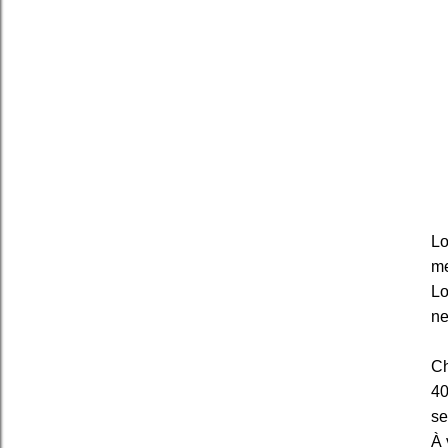
Lo
me
Lo
ne
Ch
40
se
À 