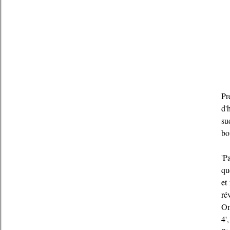
Pr
d'
su
bo
'P
qu
et
ré
On
4'