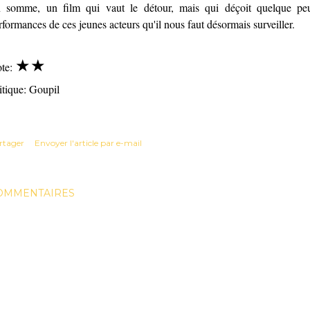
 somme, un film qui vaut le détour, mais qui déçoit quelque pe
rformances de ces jeunes acteurs qu'il nous faut désormais surveiller.
★
★
te:
itique: Goupil
rtager
Envoyer l'article par e-mail
OMMENTAIRES