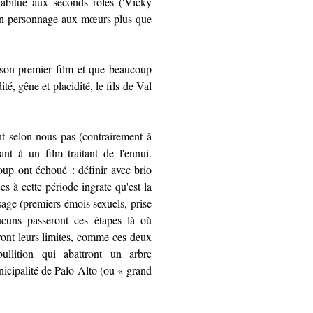
habitué aux seconds rôles ('Vicky
un personnage aux mœurs plus que
i son premier film et que beaucoup
, gêne et placidité, le fils de Val
ent selon nous pas (contrairement à
nt à un film traitant de l'ennui.
oup ont échoué : définir avec brio
ées à cette période ingrate qu'est la
sage (
premiers émois sexuels
, prise
ucuns passeront ces étapes là où
eront leurs limites, comme ces deux
ébullition qui abattront un arbre
nicipalité de Palo Alto (ou « grand