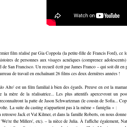
emier film
réalisé par
Gia Coppola (la petite-fille de Francis Ford), ce l
histoires de personnes aux visages acnéiques (comprenez adolescents
d de San Francisco. Un recueil
é
crit par James Franco – qui soit dit en 
urreau de travail en enchaînant 26 films ces deux dernières années !
alo Alto' est un film familial à bien des égards. Preuve en est la maman 
e la mère de la réalisatrice... Les plus attentifs apercevront un po
 reconnaîtront la patte de Jason Schwartzman (le cousin de Sofia... Co
volte.
La suite du casting n'appartient pas à la même « famiglia » :
 retrouve Jack et Val Kilmer, et dans la famille Roberts, on nous don
, 'We're the Millers', etc). – la nièce de Julia. À l'affiche également,
Nat