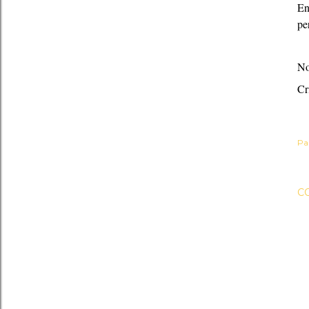
En
pe
No
Cr
Pa
C