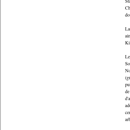
St
Ch
do
La
ai
Ki
Le
So
No
(g
pu
de
d'
ad
ce
ar