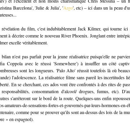
ars') et l'excellent et non moins charismatique Chris Messina – un 
ristina Barcelona', 'Julie & Julia', '
Argo
', etc) – ici dans un
la peau d'
uteuses...
 révélation du film, c'est indubitablement Jack Kilmer, qui tourne ic
ment à décrire comme le nouveau River Phoenix. Jonglant entre intrépidité
lmer excelle véritablement.
 bilan n'est pas parfait pour la jeune réalisatrice puisqu'elle ne parvi
fia Coppola avec le réussi 'Somewhere') à insuffler un côté captiva
mbreuses sont les longueurs. 'Palo Alto' réussit toutefois là où beauc
rande) l'adolescence. La réalisatrice filme sans pareil les incertitudes li
berté. En se cherchant, ces ados vont être confrontés à des rites de pas
 responsabilités, consommation d'alcool/ drogues, fumus, etc). D'a
autres s'arrêteront sur le bord de la route. Quelques-uns enfin repouss
os-amateurs-de-sensations-fortes-et-gouvernés-par-leurs-hormones-en-
ntenaire, comme pour se prouver qu'ils sont au-dessus des lois de la mu
bre » en espagnol).