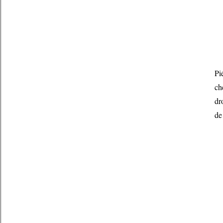
Pi
ch
dr
de