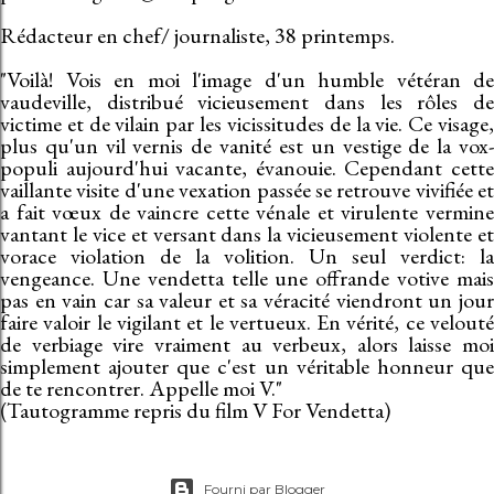
Rédacteur en chef/ journaliste, 38 printemps.
"Voilà! Vois en moi l'image d'un humble vétéran de
vaudeville, distribué vicieusement dans les rôles de
victime et de vilain par les vicissitudes de la vie. Ce visage,
plus qu'un vil vernis de vanité est un vestige de la vox-
populi aujourd'hui vacante, évanouie. Cependant cette
vaillante visite d'une vexation passée se retrouve vivifiée et
a fait vœux de vaincre cette vénale et virulente vermine
vantant le vice et versant dans la vicieusement violente et
vorace violation de la volition. Un seul verdict: la
vengeance. Une vendetta telle une offrande votive mais
pas en vain car sa valeur et sa véracité viendront un jour
faire valoir le vigilant et le vertueux. En vérité, ce velouté
de verbiage vire vraiment au verbeux, alors laisse moi
simplement ajouter que c'est un véritable honneur que
de te rencontrer. Appelle moi V."
(Tautogramme repris du film V For Vendetta)
Fourni par Blogger