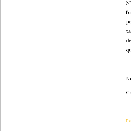
N
l’
pa
ta
de
qu
No
Cr
Pa