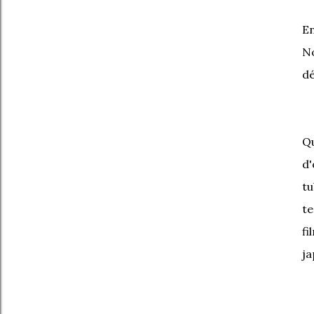
E
No
dé
Qu
d'
tu
te
fi
ja