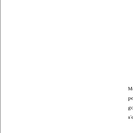
Mo
pe
go
s’