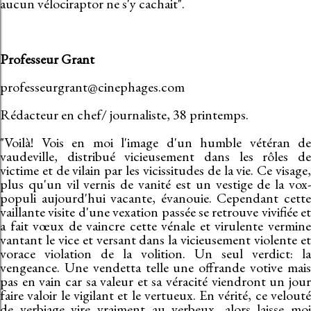
aucun vélociraptor ne s'y cachait".
Professeur Grant
professeurgrant@cinephages.com
Rédacteur en chef/ journaliste, 38 printemps.
"Voilà! Vois en moi l'image d'un humble vétéran de
vaudeville, distribué vicieusement dans les rôles de
victime et de vilain par les vicissitudes de la vie. Ce visage,
plus qu'un vil vernis de vanité est un vestige de la vox-
populi aujourd'hui vacante, évanouie. Cependant cette
vaillante visite d'une vexation passée se retrouve vivifiée et
a fait vœux de vaincre cette vénale et virulente vermine
vantant le vice et versant dans la vicieusement violente et
vorace violation de la volition. Un seul verdict: la
vengeance. Une vendetta telle une offrande votive mais
pas en vain car sa valeur et sa véracité viendront un jour
faire valoir le vigilant et le vertueux. En vérité, ce velouté
de verbiage vire vraiment au verbeux, alors laisse moi