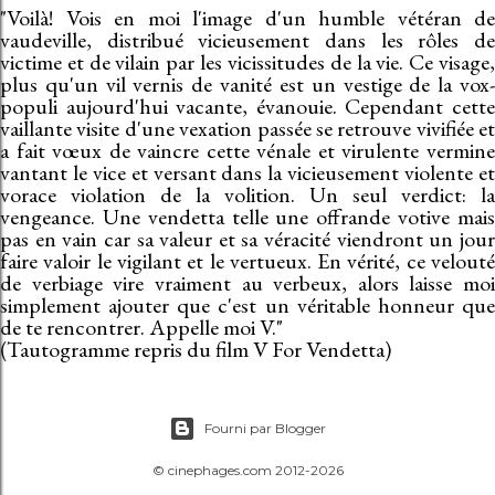
"Voilà! Vois en moi l'image d'un humble vétéran de
vaudeville, distribué vicieusement dans les rôles de
victime et de vilain par les vicissitudes de la vie. Ce visage,
plus qu'un vil vernis de vanité est un vestige de la vox-
populi aujourd'hui vacante, évanouie. Cependant cette
vaillante visite d'une vexation passée se retrouve vivifiée et
a fait vœux de vaincre cette vénale et virulente vermine
vantant le vice et versant dans la vicieusement violente et
vorace violation de la volition. Un seul verdict: la
vengeance. Une vendetta telle une offrande votive mais
pas en vain car sa valeur et sa véracité viendront un jour
faire valoir le vigilant et le vertueux. En vérité, ce velouté
de verbiage vire vraiment au verbeux, alors laisse moi
simplement ajouter que c'est un véritable honneur que
de te rencontrer. Appelle moi V."
(Tautogramme repris du film V For Vendetta)
Fourni par Blogger
© cinephages.com 2012-2026