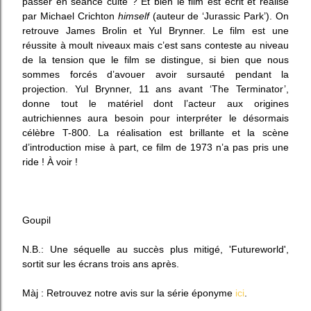
passer en séance culte ? Et bien le film est écrit et réalisé
par Michael Crichton
himself
(auteur de ‘Jurassic Park’). On
retrouve James Brolin et Yul Brynner. Le film est une
réussite à moult niveaux mais c’est sans conteste au niveau
de la tension que le film se distingue, si bien que nous
sommes forcés d’avouer avoir sursauté pendant la
projection. Yul Brynner, 11 ans avant ‘The Terminator’,
donne tout le matériel dont l’acteur aux origines
autrichiennes aura besoin pour interpréter le désormais
célèbre T-800. La réalisation est brillante et la scène
d’introduction mise à part, ce film de 1973 n’a pas pris une
ride ! À voir !
Goupil
N.B.: Une séquelle au succès plus mitigé, 'Futureworld',
sortit sur les écrans trois ans après.
Màj : Retrouvez notre avis sur la série éponyme
ici
.