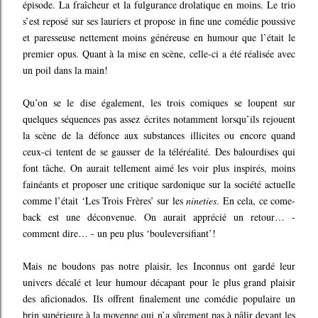
épisode. La fraîcheur et la fulgurance drolatique en moins. Le trio
s’est reposé sur ses lauriers et propose in fine une comédie poussive
et paresseuse nettement moins généreuse en humour que l’était le
premier opus. Quant à la mise en scène, celle-ci a été réalisée avec
un poil dans la main!
Qu’on se le dise également, les trois comiques se loupent sur
quelques séquences pas assez écrites notamment lorsqu’ils rejouent
la scène de la défonce aux substances illicites ou encore quand
ceux-ci tentent de se gausser de la téléréalité. Des balourdises qui
font tâche. On aurait tellement aimé les voir plus inspirés, moins
fainéants et proposer une critique sardonique sur la société actuelle
comme l’était ‘Les Trois Frères’ sur les
nineties
. En cela, ce come-
back est une déconvenue. On aurait apprécié un retour… -
comment dire… - un peu plus ‘bouleversifiant’!
Mais ne boudons pas notre plaisir, les Inconnus ont gardé leur
univers décalé et leur humour décapant pour le plus grand plaisir
des aficionados. Ils offrent finalement une comédie populaire un
brin supérieure à la moyenne qui n’a sûrement pas à pâlir devant les