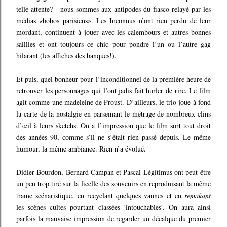
telle attente? - nous sommes aux antipodes du fiasco relayé par les
médias «bobos parisiens». Les Inconnus n’ont rien perdu de leur
mordant, continuent à jouer avec les calembours et autres bonnes
saillies et ont toujours ce chic pour pondre l’un ou l’autre gag
hilarant (les affiches des banques!).
Et puis, quel bonheur pour l’inconditionnel de la première heure de
retrouver les personnages qui l’ont jadis fait hurler de rire. Le film
agit comme une madeleine de Proust. D’ailleurs, le trio joue à fond
la carte de la nostalgie en parsemant le métrage de nombreux clins
d’œil à leurs sketchs. On a l’impression que le film sort tout droit
des années 90, comme s’il ne s’était rien passé depuis. Le même
humour, la même ambiance. Rien n’a évolué.
Didier Bourdon, Bernard Campan et Pascal Légitimus ont peut-être
un peu trop tiré sur la ficelle des souvenirs en reproduisant la même
trame scénaristique, en recyclant quelques vannes et en
remakant
les scènes cultes pourtant classées 'intouchables'. On aura ainsi
parfois la mauvaise impression de regarder un décalque du premier