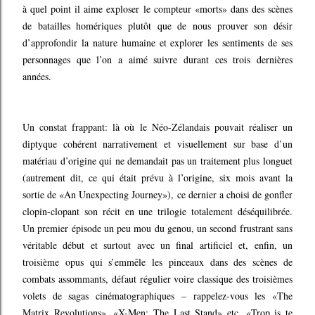
à quel point il aime exploser le compteur «morts» dans des scènes
de batailles homériques plutôt que de nous prouver son désir
d’approfondir la nature humaine et explorer les sentiments de ses
personnages que l’on a aimé suivre durant ces trois dernières
années.
Un constat frappant: là où le Néo-Zélandais pouvait réaliser un
diptyque cohérent narrativement et visuellement sur base d’un
matériau d’origine qui ne demandait pas un traitement plus longuet
(autrement dit, ce qui était prévu à l’origine, six mois avant la
sortie de «An Unexpecting Journey»), ce dernier a choisi de gonfler
clopin-clopant son récit en une trilogie totalement déséquilibrée.
Un premier épisode un peu mou du genou, un second frustrant sans
véritable début et surtout avec un final artificiel et, enfin, un
troisième opus qui s’emmêle les pinceaux dans des scènes de
combats assommants, défaut régulier voire classique des troisièmes
volets de sagas cinématographiques – rappelez-vous les «The
Matrix Revolutions», «X-Men: The Last Stand» etc. «Trop is te