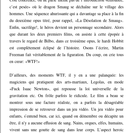
c’est pesée» où le dragon Smaug se déchaîne sur le village des
hommes. Une séquence ahurissante qui a davantage sa place à la fin
du deuxième opus titré, pour rappel, «La Désolation de Smaug».
Enfin, sacrilège!, le héros devient un personnage secondaire. Alors
que durant les deux premiers films, on assiste à cette épopée à
travers le regard de Bilbo, dans ce troisième opus, le hardi Hobbit
est complètement éclipsé de l’histoire. Osons l’écrire, Martin
Freeman fait véritablement de la figuration. Du coup, on crie tous
en cœur: «WTF!»
D’ailleurs, des moments WTF, il y en a une palanquée: les
magiciens qui pratiquent des arts-martiaux, Legolas, en mode
«Fuck Isaac Newton», qui repousse la loi universelle de la
gravitation etc. On frôle parfois le ridicule. Le film a beau se
montrer sous une facture réaliste, on a parfois la désagréable
impression de se retrouver dans un jeu vidéo. Un jeu vidéo pour
enfants, s’entend bien, car ici, quand on démembre ou décapite un
être, il n’y a aucune effusion de sang. Nains, orques, elfes, humains,
vivent sans une goutte de sang dans leur corps. L’aspect heroic