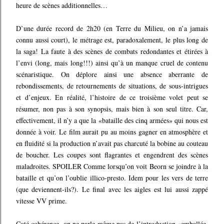
heure de scènes additionnelles…
D’une durée record de 2h20 (en Terre du Milieu, on n’a jamais
connu aussi court), le métrage est, paradoxalement, le plus long de
la saga! La faute à des scènes de combats redondantes et étirées à
l’envi (long, mais long!!!) ainsi qu’à un manque cruel de contenu
scénaristique. On déplore ainsi une absence aberrante de
rebondissements, de retournements de situations, de sous-intrigues
et d’enjeux. En réalité, l’histoire de ce troisième volet peut se
résumer, non pas à son synopsis, mais bien à son seul titre. Car,
effectivement, il n’y a que la «bataille des cinq armées» qui nous est
donnée à voir. Le film aurait pu au moins gagner en atmosphère et
en fluidité si la production n’avait pas charcuté la bobine au couteau
de boucher. Les coupes sont flagrantes et engendrent des scènes
maladroites. SPOILER Comme lorsqu’on voit Beorn se joindre à la
bataille et qu’on l’oublie illico-presto. Idem pour les vers de terre
(que deviennent-ils?). Le final avec les aigles est lui aussi zappé
vitesse VV prime.
Coté cohérence, on ne parle même pas de l’introduction «emballée,