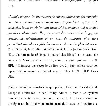
résolution 4K à des niveaux de luminosité exceptionnels»
, explique-
t-on.
«Jusqu'à présent, les projecteurs de cinéma utilisaient des ampoules
au xénon comme source lumineuse. Aujourd'hui, grâce à la
projection laser, on obtient une luminosité abondante, qui se traduit
par des couleurs naturelles, un gamut de couleurs plus large, une
absence de scintillement et un taux de contraste plus élevé
permettant des blancs plus lumineux et des noirs plus intenses»
.
Concrètement, le résultat est hallucinant. Le projecteur laser Barco
élève clairement le réalisme immersif des films à un niveau sans
précédent. Mais qu’on se le dise, ceux qui n’ont pas aimé la 3D
HFR (48 images par seconde au lieu des 24 habituelles) pour son
aspect «telenovela» détesteront encore plus la 3D HFR Laser
Ultra.
L’autre technique ahurissante qui prend place dans la salle 9 du
Kinepolis Bruxelles: le son Dolby Atmos. Grâce à ce système
immersif avec 64 canaux uniques, la société à l’étoile a ajouté un
son époustouflant qui vient maintenant de toutes les directions, et