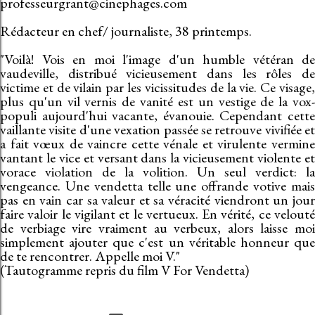
professeurgrant@cinephages.com
Rédacteur en chef/ journaliste, 38 printemps.
"Voilà! Vois en moi l'image d'un humble vétéran de
vaudeville, distribué vicieusement dans les rôles de
victime et de vilain par les vicissitudes de la vie. Ce visage,
plus qu'un vil vernis de vanité est un vestige de la vox-
populi aujourd'hui vacante, évanouie. Cependant cette
vaillante visite d'une vexation passée se retrouve vivifiée et
a fait vœux de vaincre cette vénale et virulente vermine
vantant le vice et versant dans la vicieusement violente et
vorace violation de la volition. Un seul verdict: la
vengeance. Une vendetta telle une offrande votive mais
pas en vain car sa valeur et sa véracité viendront un jour
faire valoir le vigilant et le vertueux. En vérité, ce velouté
de verbiage vire vraiment au verbeux, alors laisse moi
simplement ajouter que c'est un véritable honneur que
de te rencontrer. Appelle moi V."
(Tautogramme repris du film V For Vendetta)