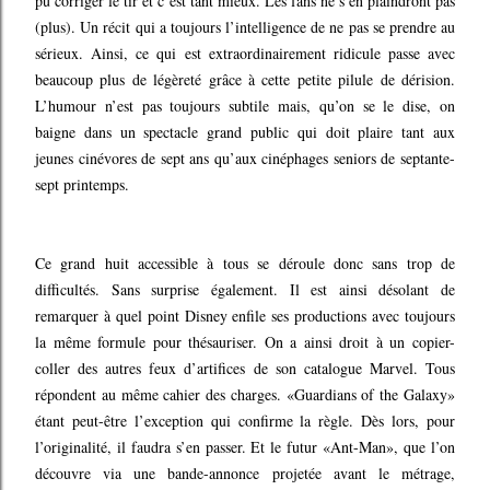
pu corriger le tir et c’est tant mieux. Les fans ne s’en plaindront pas
(plus). Un récit qui a toujours l’intelligence de ne pas se prendre au
sérieux. Ainsi, ce qui est extraordinairement ridicule passe avec
beaucoup plus de légèreté grâce à cette petite pilule de dérision.
L’humour n’est pas toujours subtile mais, qu’on se le dise, on
baigne dans un spectacle grand public qui doit plaire tant aux
jeunes cinévores de sept ans qu’aux cinéphages seniors de septante-
sept printemps.
Ce grand huit accessible à tous se déroule donc sans trop de
difficultés. Sans surprise également. Il est ainsi désolant de
remarquer à quel point Disney enfile ses productions avec toujours
la même formule pour thésauriser. On a ainsi droit à un copier-
coller des autres feux d’artifices de son catalogue Marvel. Tous
répondent au même cahier des charges. «Guardians of the Galaxy»
étant peut-être l’exception qui confirme la règle. Dès lors, pour
l’originalité, il faudra s’en passer. Et le futur «Ant-Man», que l’on
découvre via une bande-annonce projetée avant le métrage,