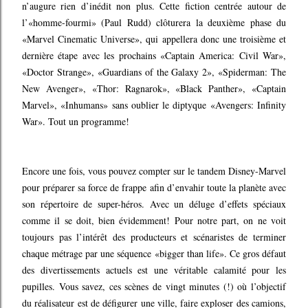
n’augure rien d’inédit non plus. Cette fiction centrée autour de
l’«homme-fourmi» (Paul Rudd) clôturera la deuxième phase du
«Marvel Cinematic Universe», qui appellera donc une troisième et
dernière étape avec les prochains «Captain America: Civil War»,
«Doctor Strange», «Guardians of the Galaxy 2», «Spiderman: The
New Avenger», «Thor: Ragnarok», «Black Panther», «Captain
Marvel», «Inhumans» sans oublier le diptyque «Avengers: Infinity
War». Tout un programme!
Encore une fois, vous pouvez compter sur le tandem Disney-Marvel
pour préparer sa force de frappe afin d’envahir toute la planète avec
son répertoire de super-héros. Avec un déluge d’effets spéciaux
comme il se doit, bien évidemment! Pour notre part, on ne voit
toujours pas l’intérêt des producteurs et scénaristes de terminer
chaque métrage par une séquence «bigger than life». Ce gros défaut
des divertissements actuels est une véritable calamité pour les
pupilles. Vous savez, ces scènes de vingt minutes (!) où l’objectif
du réalisateur est de défigurer une ville, faire exploser des camions,