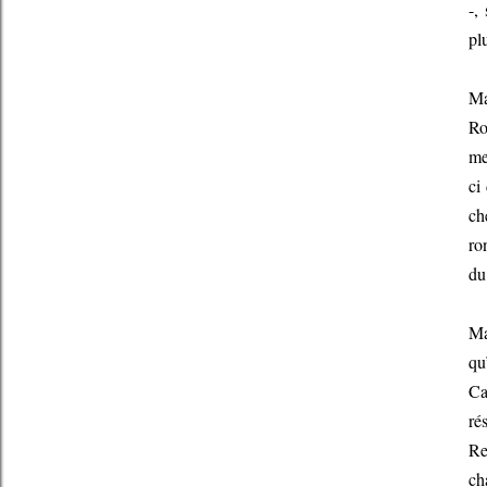
-,
pl
Ma
Ro
me
ci
ch
ro
du
Ma
qu
Ca
ré
Re
ch