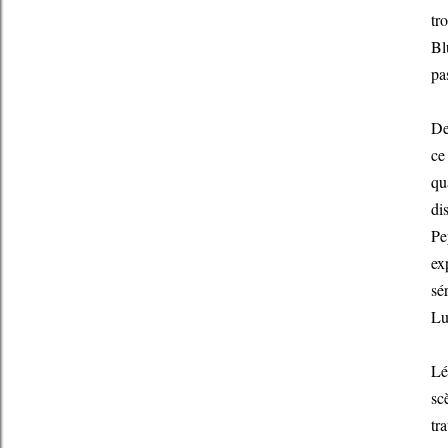
tr
Bl
pa
De
ce
qu
di
Pe
ex
sé
Lu
Lé
sc
tr