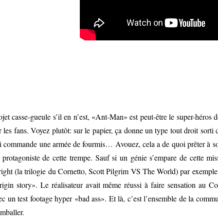
ojet casse-gueule s’il en n’est, «Ant-Man» est peut-être le super-héros 
r les fans. Voyez plutôt: sur le papier, ça donne un type tout droit sorti
i commande une armée de fourmis… Avouez, cela a de quoi prêter à sou
 protagoniste de cette trempe. Sauf si un génie s’empare de cette m
ight (la trilogie du Cornetto, Scott Pilgrim VS The World) par exemple,
rigin story». Le réalisateur avait même réussi à faire sensation au
ec un test footage hyper «bad ass». Et là, c’est l’ensemble de la com
emballer.