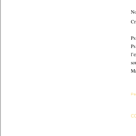
No
Cr
Ps
Ps
l’
so
Ma
Pa
C