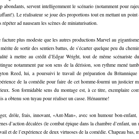
op abondants, servent intelligemment le scénario (notamment pour ra
uffant!). Le réalisateur se joue des proportions tout en mettant un point
s répéter ad nauseam les scènes de miniaturisation.
 facture plus modeste que les autres productions Marvel au gigantism
 mérite de sortir des sentiers battus, de s’écarter quelque peu du chemi
alité à mettre au crédit d’Edgar Wright, tout de même scénariste du
stingue notamment par son sens de la dérision, son rythme mené tambour
yton Reed, lui, a poursuivi le travail de préparation du Britannique 
périence de la comédie pour faire de cet homme-fourmi un justicier m
rieux. Son formidable sens du montage est, à ce titre, exemplaire comm
is a obtenu son tuyau pour réaliser un casse. Hénaurme!
ger, drôle, frais, innovant, «Ant-Man», avec son humour bon-enfant, s
ènes d’action décalées (le combat épique dans la chambre d’enfant, un 
avail et de l’expérience de deux virtuoses de la comédie. Chapeau bas, 