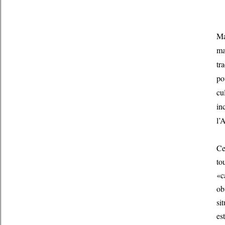
Ma
ma
tr
po
cu
in
l’
Ce
to
«c
ob
si
es