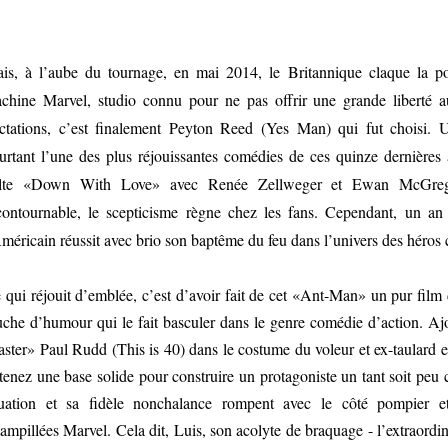
is, à l’aube du tournage, en mai 2014, le Britannique claque la por
chine Marvel, studio connu pour ne pas offrir une grande liberté a
actations, c’est finalement Peyton Reed (Yes Man) qui fut choisi
urtant l’une des plus réjouissantes comédies de ces quinze dernières 
lte «Down With Love» avec Renée Zellweger et Ewan McGrego
contournable, le scepticisme règne chez les fans. Cependant, un an 
Américain réussit avec brio son baptême du feu dans l’univers des héro
 qui réjouit d’emblée, c’est d’avoir fait de cet «Ant-Man» un pur film
uche d’humour qui le fait basculer dans le genre comédie d’action. Ajou
aster» Paul Rudd (This is 40) dans le costume du voleur et ex-taulard 
tenez une base solide pour construire un protagoniste un tant soit peu
tuation et sa fidèle nonchalance rompent avec le côté pompier et
tampillées Marvel. Cela dit, Luis, son acolyte de braquage - l’extraor