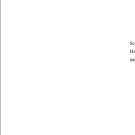
Sc
Ha
m