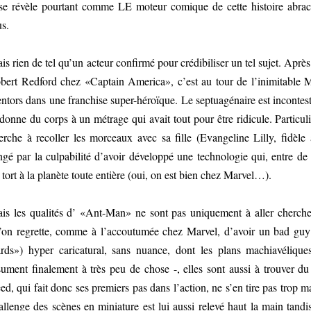
 se révèle pourtant comme LE moteur comique de cette histoire abra
us.
is rien de tel qu’un acteur confirmé pour crédibiliser un tel sujet. A
bert Redford chez «Captain America», c’est au tour de l’inimitable M
ntors dans une franchise super-héroïque. Le septuagénaire est incontest
 donne du corps à un métrage qui avait tout pour être ridicule. Partic
erche à recoller les morceaux avec sa fille (Evangeline Lilly, fidèl
ngé par la culpabilité d’avoir développé une technologie qui, entre de
 tort à la planète toute entière (oui, on est bien chez Marvel…).
is les qualités d’ «Ant-Man» ne sont pas uniquement à aller chercher
’on regrette, comme à l’accoutumée chez Marvel, d’avoir un bad guy
rds») hyper caricatural, sans nuance, dont les plans machiavélique
sument finalement à très peu de chose -, elles sont aussi à trouver d
ed, qui fait donc ses premiers pas dans l’action, ne s’en tire pas trop 
allenge des scènes en miniature est lui aussi relevé haut la main tandis