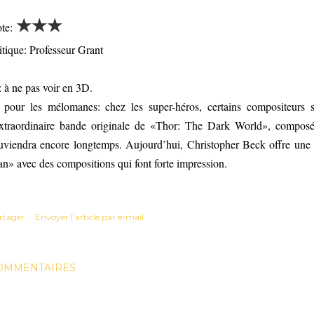
★
★
★
te:
itique: Professeur Grant
: à ne pas voir en 3D.
 pour les mélomanes: chez les super-héros, certains compositeurs 
extraordinaire bande originale de «Thor: The Dark World», compos
uviendra encore longtemps. Aujourd’hui, Christopher Beck offre une
n» avec des compositions qui font forte impression.
rtager
Envoyer l'article par e-mail
OMMENTAIRES