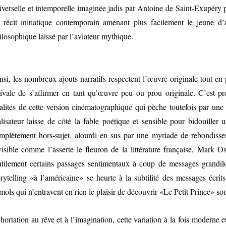
iverselle et intemporelle imaginée jadis par Antoine de Saint-Exupéry 
 récit initiatique contemporain amenant plus facilement le jeune d’a
ilosophique laissé par l’aviateur mythique.
nsi, les nombreux ajouts narratifs respectent l’œuvre originale tout en
tivale de s’affirmer en tant qu’œuvre peu ou prou originale. C’est pr
alités de cette version cinématographique qui pèche toutefois par une
alisateur laisse de côté la fable poétique et sensible pour bidouiller
mplètement hors-sujet, alourdi en sus par une myriade de rebondisseme
visible comme l’asserte le fleuron de la littérature française, Mark O
utilement certains passages sentimentaux à coup de messages grandil
orytelling «à l’américaine» se heurte à la subtilité des messages écri
mols qui n’entravent en rien le plaisir de découvrir «Le Petit Prince» so
hortation au rêve et à l’imagination, cette variation à la fois moderne e