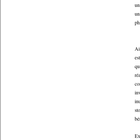
un
un
ph
Ai
es
qu
ré
co
in
in
st
bé
Ex