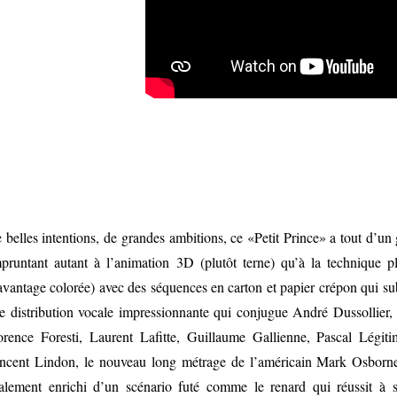
 belles intentions, de grandes ambitions, ce «Petit Prince» a tout d’un 
pruntant autant à l’animation 3D (plutôt terne) qu’à la technique pl
avantage colorée) avec des séquences en carton et papier crépon qui sub
e distribution vocale impressionnante qui conjugue André Dussollier,
orence Foresti, Laurent Lafitte, Guillaume Gallienne, Pascal Légi
ncent Lindon, le nouveau long métrage de l’américain Mark Osborn
alement enrichi d’un scénario futé comme le renard qui réussit à s’a