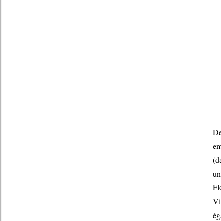
De
em
(d
un
Fl
Vi
ég