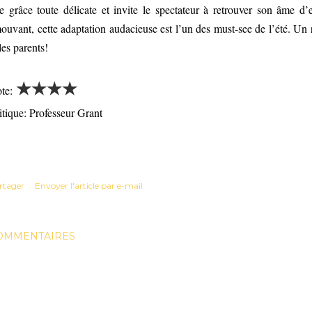
e grâce toute délicate et invite le spectateur à retrouver son âme d’
ouvant, cette adaptation audacieuse est l’un des must-see de l’été. Un
 les parents!
★
★
★
★
te:
itique: Professeur Grant
rtager
Envoyer l'article par e-mail
OMMENTAIRES