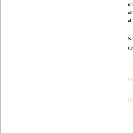
un
ém
et
No
Cr
Pa
C