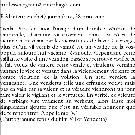
professeurgrant@cinephages.com
Rédacteur en chef/ journaliste, 38 printemps.
"Voilà! Vois en moi l'image d'un humble vétéran de
vaudeville, distribué vicieusement dans les rôles de
victime et de vilain par les vicissitudes de la vie. Ce visage,
plus qu'un vil vernis de vanité est un vestige de la vox-
populi aujourd'hui vacante, évanouie. Cependant cette
vaillante visite d'une vexation passée se retrouve vivifiée et
a fait vœux de vaincre cette vénale et virulente vermine
vantant le vice et versant dans la vicieusement violente et
vorace violation de la volition. Un seul verdict: la
vengeance. Une vendetta telle une offrande votive mais
pas en vain car sa valeur et sa véracité viendront un jour
faire valoir le vigilant et le vertueux. En vérité, ce velouté
de verbiage vire vraiment au verbeux, alors laisse moi
simplement ajouter que c'est un véritable honneur que
de te rencontrer. Appelle moi V."
(Tautogramme repris du film V For Vendetta)