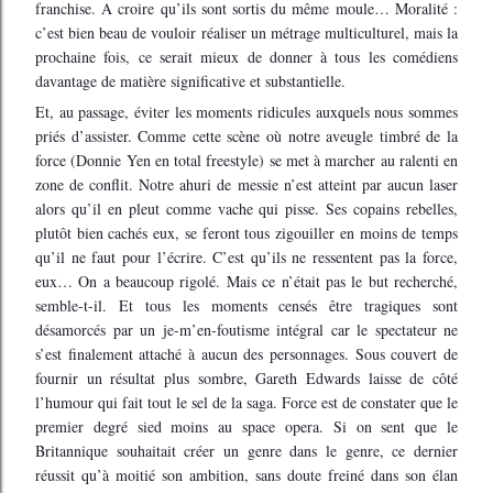
franchise. A croire qu’ils sont sortis du même moule… Moralité :
c’est bien beau de vouloir réaliser un métrage multiculturel, mais la
prochaine fois, ce serait mieux de donner à tous les comédiens
davantage de matière significative et substantielle.
Et, au passage, éviter les moments ridicules auxquels nous sommes
priés d’assister. Comme cette scène où notre aveugle timbré de la
force (Donnie Yen en total freestyle) se met à marcher au ralenti en
zone de conflit. Notre ahuri de messie n’est atteint par aucun laser
alors qu’il en pleut comme vache qui pisse. Ses copains rebelles,
plutôt bien cachés eux, se feront tous zigouiller en moins de temps
qu’il ne faut pour l’écrire. C’est qu’ils ne ressentent pas la force,
eux… On a beaucoup rigolé. Mais ce n’était pas le but recherché,
semble-t-il. Et tous les moments censés être tragiques sont
désamorcés par un je-m’en-foutisme intégral car le spectateur ne
s’est finalement attaché à aucun des personnages. Sous couvert de
fournir un résultat plus sombre, Gareth Edwards laisse de côté
l’humour qui fait tout le sel de la saga. Force est de constater que le
premier degré sied moins au space opera. Si on sent que le
Britannique souhaitait créer un genre dans le genre, ce dernier
réussit qu’à moitié son ambition, sans doute freiné dans son élan