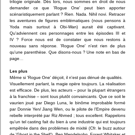
trilogie originale. Dès lors, nous sommes en droit de nous
demander ce que 'Rogue One' peut bien apporter
scénaristiquement parlant ? Rien. Nada. Nihil novi. Retracer
les aventures de figures emblématiques (nous pensons à
Yoda mais surtout à Obi-Wan) aurait été captivant.
Qu'adviennent ces personnages entre les épisodes III et
IV ? Force nous est de constater que nous restons à
nouveau sans réponse. 'Rogue One' n'est rien de plus
qu'une parenthèse. Que disons-nous ? Une note en bas de
page…
Les plus
Même si 'Rogue One' déçoit, il n'est pas dénué de qualités.
Visuellement parlant, la magie opère toujours. La réalisation
est efficace. De plus, les acteurs –
pour la plupart
étrangers
à la franchise – sont tous plutôt convaincants. Que ce soit le
vaurien joué par
Diego Luna,
le
binôme improbable formé
par
Donnie Yen/ Jiang Wen,
ou
le pilote
de l'Empire devenu
rebelle interprété par
Riz Ahmed ;
t
ous excellent.
Rappelons
qu'un tel
casting fait du bien à une industrie qui est toujours
empêtrée dans des problèmes de mixité (Cfr.
l
e buzz autour
de 'Ghost in the Shell'). Ben Mendelsohn, Forest Whitaker et