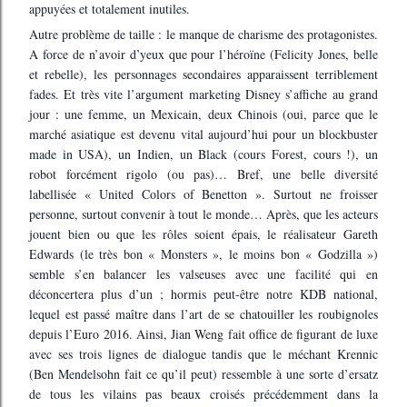
appuyées et totalement inutiles.
Autre problème de taille : le manque de charisme des protagonistes.
A force de n’avoir d’yeux que pour l’héroïne (Felicity Jones, belle
et rebelle), les personnages secondaires apparaissent terriblement
fades. Et très vite l’argument marketing Disney s’affiche au grand
jour : une femme, un Mexicain, deux Chinois (oui, parce que le
marché asiatique est devenu vital aujourd’hui pour un blockbuster
made in USA), un Indien, un Black (cours Forest, cours !), un
robot forcément rigolo (ou pas)… Bref, une belle diversité
labellisée « United Colors of Benetton ». Surtout ne froisser
personne, surtout convenir à tout le monde… Après, que les acteurs
jouent bien ou que les rôles soient épais, le réalisateur Gareth
Edwards (le très bon « Monsters », le moins bon « Godzilla »)
semble s’en balancer les valseuses avec une facilité qui en
déconcertera plus d’un ; hormis peut-être notre KDB national,
lequel est passé maître dans l’art de se chatouiller les roubignoles
depuis l’Euro 2016. Ainsi, Jian Weng fait office de figurant de luxe
avec ses trois lignes de dialogue tandis que le méchant Krennic
(Ben Mendelsohn fait ce qu’il peut) ressemble à une sorte d’ersatz
de tous les vilains pas beaux croisés précédemment dans la