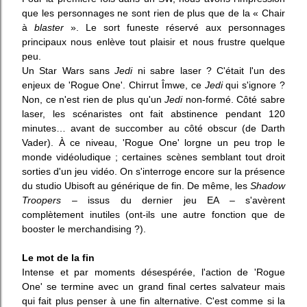
que
l
es personnages ne sont rien de plus que de la « Chair
à
blaster
».
Le sort funeste réservé aux personnages
principaux
nous enlève tout plaisir et nous frustre quelque
peu.
Un Star Wars sans
Jedi
ni sabre laser ? C'était
l'un des
enjeux de 'Rogue One'.
Chirrut Îmwe,
ce
J
edi
qui s'ignore ?
Non, c
e
n'est rien de plus qu'
un
Jedi
non-
formé.
Côté sabre
laser, les scénaristes
ont fait abstinence
pendant 120
minutes…
avant de succomber au côté obscur (de Darth
Vader). À ce niveau,
'Rogue One' lorgne un peu trop le
monde
vidéoludique ;
c
ertaines scènes
sembl
a
nt
tout droit
sorti
es
d'un jeu vidéo.
On s'interroge encore sur la présence
d
u studio
Ubisoft au générique de fin.
De même, l
es
Shadow
Troopers
–
issus
du dernier
jeu EA –
s'avèrent
complètement inutiles
(o
nt-ils une autre fonction que de
booster
le
merchandising ?
)
.
Le mot de la fin
Intense et par moments désespérée, l'action de 'Rogue
One' se termine avec un grand final certes salvateur mais
qui fait plus penser à une fin alternative. C'est comme si la