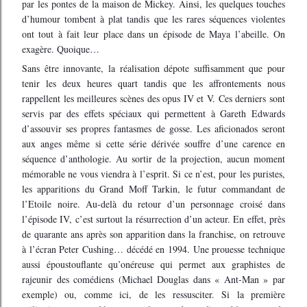
par les pontes de la maison de Mickey. Ainsi, les quelques touches
d’humour tombent à plat tandis que les rares séquences violentes
ont tout à fait leur place dans un épisode de Maya l’abeille. On
exagère. Quoique…
Sans être innovante, la réalisation dépote suffisamment que pour
tenir les deux heures quart tandis que les affrontements nous
rappellent les meilleures scènes des opus IV et V. Ces derniers sont
servis par des effets spéciaux qui permettent à Gareth Edwards
d’assouvir ses propres fantasmes de gosse. Les aficionados seront
aux anges même si cette série dérivée souffre d’une carence en
séquence d’anthologie. Au sortir de la projection, aucun moment
mémorable ne vous viendra à l’esprit. Si ce n’est, pour les puristes,
les apparitions du Grand Moff Tarkin, le futur commandant de
l’Etoile noire. Au-delà du retour d’un personnage croisé dans
l’épisode IV, c’est surtout la résurrection d’un acteur. En effet, près
de quarante ans après son apparition dans la franchise, on retrouve
à l’écran Peter Cushing… décédé en 1994. Une prouesse technique
aussi époustouflante qu’onéreuse qui permet aux graphistes de
rajeunir des comédiens (Michael Douglas dans « Ant-Man » par
exemple) ou, comme ici, de les ressusciter. Si la première