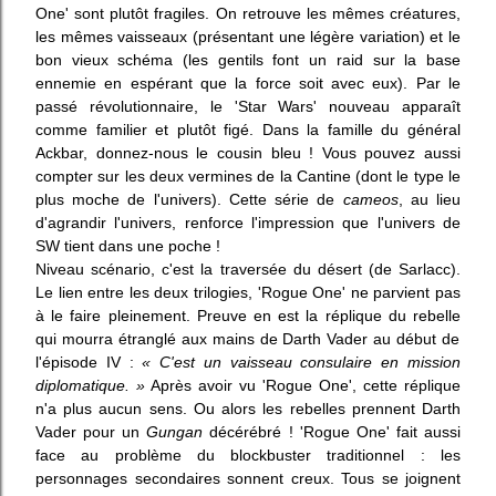
One' sont plutôt fragiles. On retrouve les mêmes créatures,
les mêmes vaisseaux (présentant une légère variation) et le
bon vieux schéma (les gentils font un raid sur la base
ennemie en espérant que la force soit avec eux). Par le
passé révolutionnaire, le 'Star Wars' nouveau apparaît
comme familier et plutôt figé. Dans la famille du général
Ackbar, donnez-nous le cousin bleu ! Vous pouvez aussi
compter sur les deux vermines de la Cantine (dont le type le
plus moche de l'univers). Cette série de
cam
e
os
, au lieu
d'agrandir l'univers, renforce l'impression que l'univers de
SW tient dans une poche !
N
iveau scénario,
c'est
la
traversée du désert
(
de
Sarla
c
c
)
.
Le lien
entre les deux trilogies
,
'Rogue One'
ne parvient pas
à
le
faire
p
leinement
.
Preuve en est
la réplique
du
rebel
le
qui
mourra étranglé
aux mains de Darth Vader au début de
l'épisode
IV
:
«
C
'est un vaisseau consulaire en mission
diplomatique. »
Après avoir vu 'Rogue One', cette réplique
n'a plus aucun sens. Ou alors les rebelles prennent Darth
Vader pour un
Gungan
décérébré ! 'Rogue One' fait aussi
face au problème du blockbuster traditionnel : les
personnages secondaires sonnent creux. Tous se joignent