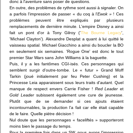
donc à l'aventure sans poser de questions.
En outre,
d
es problèmes de rythme sont aussi à signaler.
O
n
a
parfois
l'impression de passer « du coq
à l'
Ewok »
!
Ces
problèmes peuvent être expliqués par p
lusieurs
remplacements de dernière minute. L'empire Disney a ainsi
fait un pont d'or à Tony Gilroy ('
The Bourne Legacy
',
'Michael Clayton'). Alexandre Desplat a quant à lui quitté le
vaisseau spatial
. Michael Giacchino a ainsi du boucler la BO
en seulement six semaines. 'Rogue One' est donc le tout
premier Star Wars sans John Williams à la baguette.
Puis, il y a les fantômes CGI-isés. Ces personnages qui
semblent surgir d'outre-tombe. Le « futur » Grand Moff
Tarkin (joué initialement par feu Peter Cushing) et la
Princesse Leia apparaissent sous leurs traits d'autant. Quel
manque de respect envers Carrie Fisher !
Red Leader
et
Gold Leader
subissent é
galement
une cure de jeunesse.
Plutôt que de se demander si ces ajouts
étaient
incontournables
,
la production l'a fait car elle était capable
de le faire.
Quelle piètre décision !
Nul doute que les personnages « faceliftés » supporteront
moins
bien
le passage du temps.
Pour la première fois dans un SW, nous avons l'impression