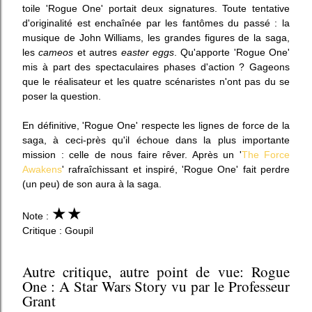
toile 'Rogue One' portait deux signatures.
Toute tentative
d'originalité est
enchaînée
par les fantômes du passé :
l
a
musique de John Williams, les grandes figures de la saga,
les
cameos
et autres
easter eggs
.
Qu'apporte 'Rogue One'
mis à part des spectaculaires phases d'action ? Gageons
que le réalisateur et les quatre scénaristes n'ont pas du se
poser la question.
En définitive, 'Rogue One' respecte les lignes de force de la
saga, à ceci-près qu'il échoue dans
la plus
importante
mission : celle de nous faire rêver. Après un '
The Force
Awakens
' rafraîchissant et inspiré, 'Rogue One' fait perdre
(un peu) de son aura à la saga.
★
★
Note :
Critique : Goupil
Autre critique, autre point de vue: Rogue
One : A Star Wars Story vu par le Professeur
Grant