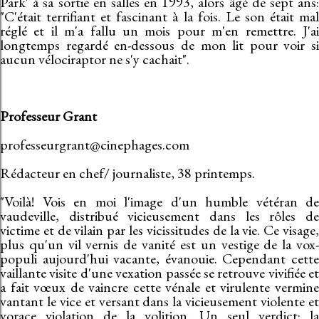
Park' à sa sortie en salles en 1993, alors âgé de sept ans:
"C'était terrifiant et fascinant à la fois. Le son était mal
réglé et il m'a fallu un mois pour m'en remettre. J'ai
longtemps regardé en-dessous de mon lit pour voir si
aucun vélociraptor ne s'y cachait".
Professeur Grant
professeurgrant@cinephages.com
Rédacteur en chef/ journaliste, 38 printemps.
"Voilà! Vois en moi l'image d'un humble vétéran de
vaudeville, distribué vicieusement dans les rôles de
victime et de vilain par les vicissitudes de la vie. Ce visage,
plus qu'un vil vernis de vanité est un vestige de la vox-
populi aujourd'hui vacante, évanouie. Cependant cette
vaillante visite d'une vexation passée se retrouve vivifiée et
a fait vœux de vaincre cette vénale et virulente vermine
vantant le vice et versant dans la vicieusement violente et
vorace violation de la volition. Un seul verdict: la