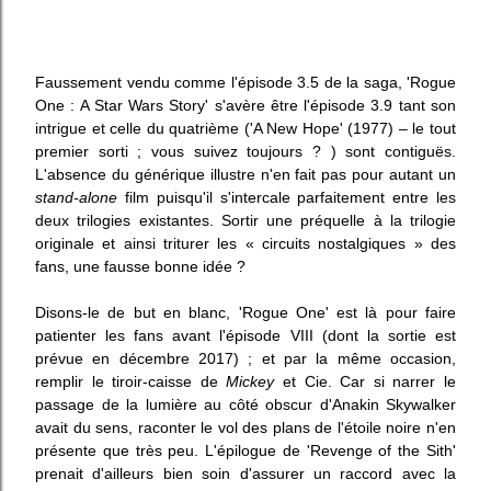
Faussement vendu comme l'épisode 3.5 de la saga, 'Rogue
One : A Star Wars Story' s'avère être l'épisode 3.9 tant son
intrigue et celle du quatrième ('A New Hope' (1977) – le tout
premier sorti ; vous suivez toujours ? ) sont contiguës.
L'absence du générique illustre n'en fait pas pour autant un
stand-alone
film puisqu'il s'intercale parfaitement entre les
deux trilogies existantes. Sortir une préquelle à la trilogie
originale et ainsi triturer les « circuits nostalgiques » des
fans, une fausse bonne idée ?
Disons-le de but en blanc, 'Rogue One' est là pour faire
patienter les fans avant l'épisode VIII (dont la sortie est
prévue en décembre 2017) ; et par la même occasion,
remplir le tiroir-caisse de
Mickey
et Cie. Car si narrer le
passage de la lumière au côté obscur d'Anakin Skywalker
avait du sens, raconter le vol des plans de l'étoile noire n'en
présente que très peu. L'épilogue de 'Revenge of the Sith'
prenait d'ailleurs bien soin d'assurer un raccord avec la