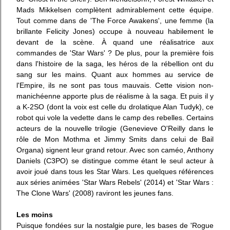
Mads Mikkelsen complètent
admirablement
cette équipe.
Tout comme dans de 'The Force Awakens', une femme (la
brillante
Felicity Jones
)
occupe à nouveau habilement le
devant de la scène. À quand une réalisatrice
aux
commandes de
'
S
tar
W
ars'
? De plus, pour la première fois
dans l'histoire d
e la saga
,
l
es héros de la rébellion ont du
sang sur les mains. Quant aux
hommes au service de
l'Empire, ils ne sont pas tous mauvais. Cette vision non-
manichéenne apporte plus de réalisme à la saga. Et puis il y
a K-2SO (dont la voix est celle du drolatique
Alan Tudyk
)
, ce
robot qui vole la vedette dans le camp des rebelles. Certains
acteurs de la nouvelle trilogie (
Genevieve O'Reilly
dans le
rôle de Mon Mothma et Jimmy Smits dans celui de Bail
Organa) signent leur
grand
retour. Avec son caméo, Anthony
Daniels (C3PO) se distingue comme étant le seul acteur à
avoir joué dans tous les Star Wars.
Les quelques références
aux séries
animées
'Star Wars Rebels' (2014) et 'Star Wars :
The
Clone Wars' (2008) raviront les
jeunes
fans.
Les moins
Puisque fondées sur la nostalgie pure, les bases de 'Rogue