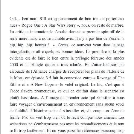
Oui… ben non! S’il est apparemment de bon ton de porter aux
nues « Rogue One : A Star Wars Story », nous, on reste de marbre.
La critique internationale s’exalte devant ce premier spin-off de la
série mère mais, à notre humble avis, il n’y a pas lieu de s’écrier «
hip, hip, hip, hourra!!! ». Certes, ce nouveau venu dans la saga
intergalactique offre quelques bonnes idées. La première et la plus
évidente est de faire le lien entre la prélogie foireuse des années
2000 et la trilogie qu’on a tous adorée. En s’attardant sur une
escouade de l’Alliance chargée de récupérer les plans de l’Etoile de
la Mort, cet épisode 3.5 fait la connexion entre « Revenge of The
Sith » et « A New Hope », le volet originel. Le hic, c'est que si
l’idée s’avère prometteuse, ce qui en est fait dans le scénario est
plutôt hasardeux. A l’image du premier acte qui s’obstine à nous
faire voyager d’environnement en environnement sans aucun souci
de fluidité. L’histoire peine à s’installer et, du coup, on s’ennuie
ferme. Pis, on voit trop bien où le récit compte nous amener. Les
scénaristes ne s’embarrassent pas avec les rebondissements et le tout
se lit trop facilement. Et on vous passe les références beaucoup trop