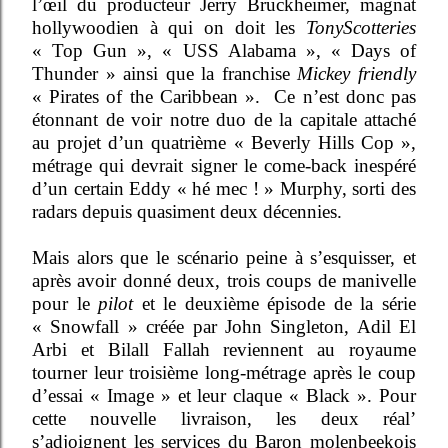
l’œil du producteur Jerry Bruckheimer, magnat
hollywoodien à qui on doit les
TonyScotteries
« Top Gun », « USS Alabama », « Days of
Thunder » ainsi que la franchise
Mickey friendly
« Pirates of the Caribbean ». Ce n’est donc pas
étonnant de voir notre duo de la capitale attaché
au projet d’un quatrième « Beverly Hills Cop »,
métrage qui devrait signer le come-back inespéré
d’un certain Eddy « hé mec ! » Murphy, sorti des
radars depuis quasiment deux décennies.
Mais alors que le scénario peine à s’esquisser, et
après avoir donné deux, trois coups de manivelle
pour le
pilot
et le deuxième épisode de la série
« Snowfall » créée par John Singleton, Adil El
Arbi et Bilall Fallah reviennent au royaume
tourner leur troisième long-métrage après le coup
d’essai « Image » et leur claque « Black ». Pour
cette nouvelle livraison, les deux réal’
s’adjoignent les services du Baron molenbeekois