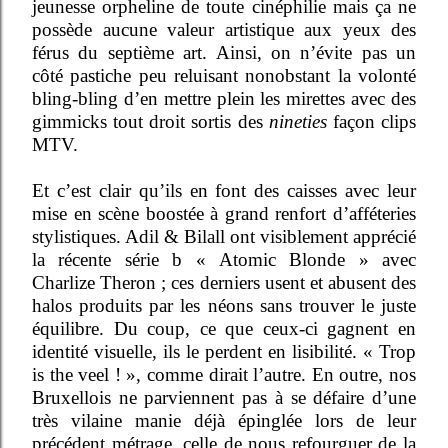
jeunesse orpheline de toute cinéphilie mais ça ne
possède aucune valeur artistique aux yeux des
férus du septième art. Ainsi, on n’évite pas un
côté pastiche peu reluisant nonobstant la volonté
bling-bling d’en mettre plein les mirettes avec des
gimmicks tout droit sortis des
nineties
façon clips
MTV.
Et c’est clair qu’ils en font des caisses avec leur
mise en scène boostée à grand renfort d’afféteries
stylistiques. Adil & Bilall ont visiblement apprécié
la récente série b « Atomic Blonde » avec
Charlize Theron ; ces derniers usent et abusent des
halos produits par les néons sans trouver le juste
équilibre. Du coup, ce que ceux-ci gagnent en
identité visuelle, ils le perdent en lisibilité. « Trop
is the veel ! », comme dirait l’autre. En outre, nos
Bruxellois ne parviennent pas à se défaire d’une
très vilaine manie déjà épinglée lors de leur
précédent métrage, celle de nous refourguer de la