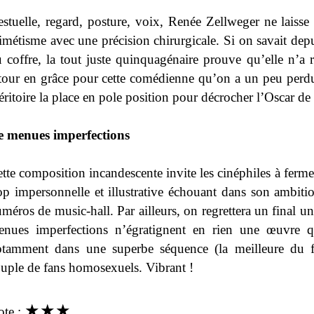
stuelle, regard, posture, voix, Renée Zellweger ne laisse r
métisme avec une précision chirurgicale. Si on savait dep
 coffre, la tout juste quinquagénaire prouve qu’elle n’a 
tour en grâce pour cette comédienne qu’on a un peu perd
ritoire la place en pole position pour décrocher l’Oscar de l
e menues imperfections
tte composition incandescente invite les cinéphiles à fermer
op impersonnelle et illustrative échouant dans son ambit
méros de music-hall. Par ailleurs, on regrettera un final un
enues imperfections n’égratignent en rien une œuvre q
otamment dans une superbe séquence (la meilleure du 
uple de fans homosexuels. Vibrant !
★
★
★
ote :