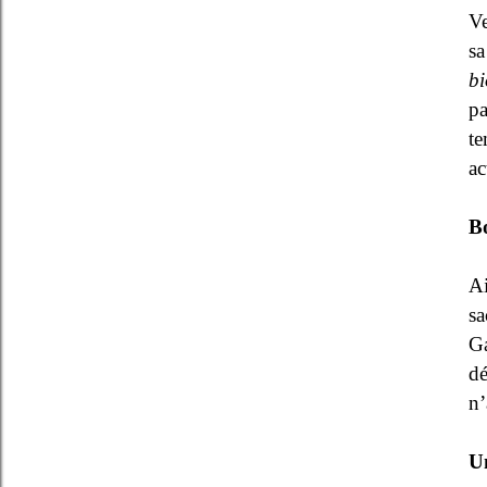
Ve
sa
bi
pa
te
ac
B
Ai
sa
G
dé
n’
U