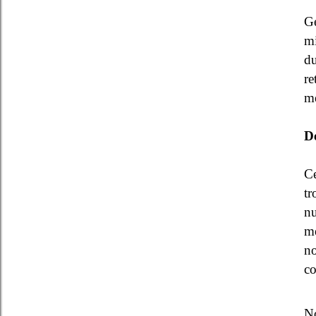
Ge
mi
du
re
mé
D
Ce
tr
nu
m
n
co
N