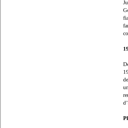
Ju
Go
fi
fa
co
1
Dé
19
de
un
re
d’
P