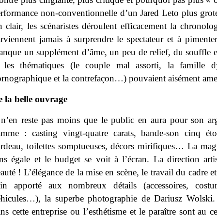
rformance non-conventionnelle d’un Jared Leto plus grot
 clair, les scénaristes déroulent efficacement la chronol
rviennent jamais à surprendre le spectateur et à pimenter 
nque un supplément d’âme, un peu de relief, du souffle et
 les thématiques (le couple mal assorti, la famille dy
rnographique et la contrefaçon…) pouvaient aisément ame
 la belle ouvrage
 n’en reste pas moins que le public en aura pour son ar
mme : casting vingt-quatre carats, bande-son cinq étoil
rdeau, toilettes somptueuses, décors mirifiques… La mag
ns égale et le budget se voit à l’écran. La direction ar
auté ! L’élégance de la mise en scène, le travail du cadre e
oin apporté aux nombreux détails (accessoires, costum
hicules…), la superbe photographie de Dariusz Wolski. 
ns cette entreprise ou l’esthétisme et le paraître sont au c