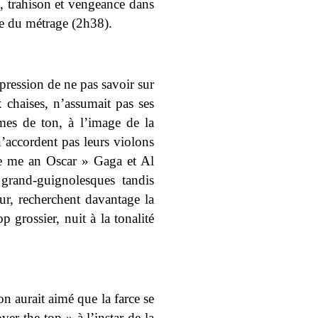
e, trahison et vengeance dans
ve du métrage (2h38).
impression de ne pas savoir sur
 chaises, n’assumait pas ses
rmes de ton, à l’image de la
 n’accordent pas leurs violons
ve me an Oscar » Gaga et Al
 grand-guignolesques tandis
r, recherchent davantage la
p grossier, nuit à la tonalité
on aurait aimé que la farce se
er the top » à l’instar de la