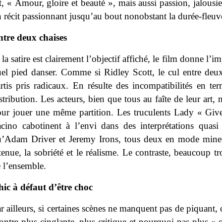
t, « Amour, gloire et beauté », mais aussi passion, jalousi
 récit passionnant jusqu’au bout nonobstant la durée-fleu
tre deux chaises
 la satire est clairement l’objectif affiché, le film donne l’
el pied danser. Comme si Ridley Scott, le cul entre deux
rtis pris radicaux. En résulte des incompatibilités en te
stribution. Les acteurs, bien que tous au faîte de leur art,
ur jouer une même partition. Les truculents Lady « Gi
cino cabotinent à l’envi dans des interprétations quasi
’Adam Driver et Jeremy Irons, tous deux en mode mineu
tenue, la sobriété et le réalisme. Le contraste, beaucoup tro
 l’ensemble.
ic à défaut d’être choc
r ailleurs, si certaines scènes ne manquent pas de piquant, 
ntre plus cinglante, plus critique et pourquoi pas plus « ov