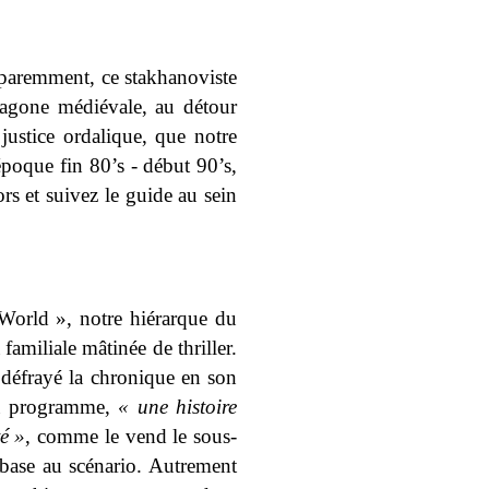
apparemment, ce stakhanoviste
exagone médiévale, au détour
ustice ordalique, que notre
époque fin 80’s - début 90’s,
s et suivez le guide au sein
World », notre hiérarque du
amiliale mâtinée de thriller.
a défrayé la chronique en son
 Au programme,
« une histoire
té »
, comme le vend le sous-
 base au scénario. Autrement