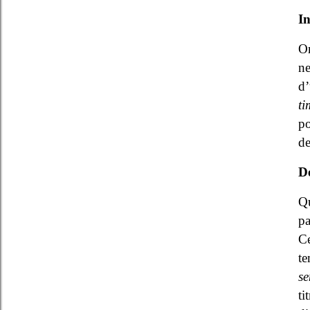
In
On
ne
d’
ti
po
de
D
Qu
pa
Ce
te
se
ti