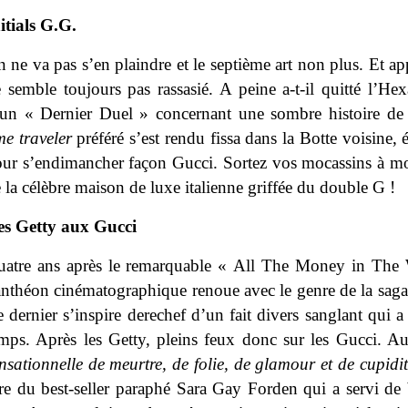
itials G.G.
 ne va pas s’en plaindre et le septième art non plus. Et 
 semble toujours pas rassasié. A peine a-t-il quitté l’H
un « Dernier Duel » concernant une sombre histoire de j
me traveler
préféré s’est rendu fissa dans la Botte voisine, 
ur s’endimancher façon Gucci. Sortez vos mocassins à mor
 la célèbre maison de luxe italienne griffée du double G !
es Getty aux Gucci
atre ans après le remarquable « All The Money in The 
nthéon cinématographique renoue avec le genre de la saga f
 dernier s’inspire derechef d’un fait divers sanglant qui 
mps. Après les Getty, pleins feux donc sur les Gucci.
nsationnelle de meurtre, de folie, de glamour et de cupidi
tre du best-seller paraphé Sara Gay Forden qui a servi de