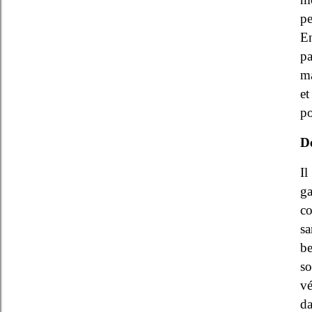
pe
En
pa
ma
et
po
De
Il
ga
co
sa
be
s
vé
da