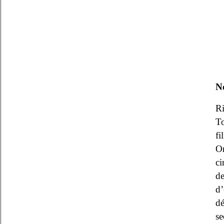
No
Ri
To
fi
On
ci
de
d’
dé
se