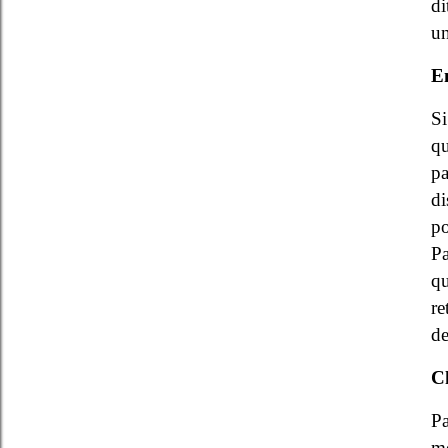
di
un
En
Si
qu
pa
di
po
Pa
qu
re
de
Ch
Pa
mo