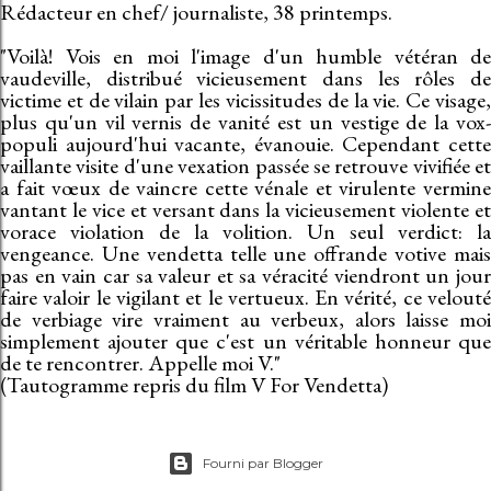
Rédacteur en chef/ journaliste, 38 printemps.
"Voilà! Vois en moi l'image d'un humble vétéran de
vaudeville, distribué vicieusement dans les rôles de
victime et de vilain par les vicissitudes de la vie. Ce visage,
plus qu'un vil vernis de vanité est un vestige de la vox-
populi aujourd'hui vacante, évanouie. Cependant cette
vaillante visite d'une vexation passée se retrouve vivifiée et
a fait vœux de vaincre cette vénale et virulente vermine
vantant le vice et versant dans la vicieusement violente et
vorace violation de la volition. Un seul verdict: la
vengeance. Une vendetta telle une offrande votive mais
pas en vain car sa valeur et sa véracité viendront un jour
faire valoir le vigilant et le vertueux. En vérité, ce velouté
de verbiage vire vraiment au verbeux, alors laisse moi
simplement ajouter que c'est un véritable honneur que
de te rencontrer. Appelle moi V."
(Tautogramme repris du film V For Vendetta)
Fourni par Blogger