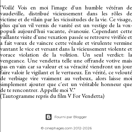
"Voilà! Vois en moi l'image d'un humble vétéran de
vaudeville, distribué vicieusement dans les rôles de
victime et de vilain par les vicissitudes de la vie. Ce visage,
plus qu'un vil vernis de vanité est un vestige de la vox-
populi aujourd'hui vacante, évanouie. Cependant cette
vaillante visite d'une vexation passée se retrouve vivifiée et
a fait vœux de vaincre cette vénale et virulente vermine
vantant le vice et versant dans la vicieusement violente et
vorace violation de la volition. Un seul verdict: la
vengeance. Une vendetta telle une offrande votive mais
pas en vain car sa valeur et sa véracité viendront un jour
faire valoir le vigilant et le vertueux. En vérité, ce velouté
de verbiage vire vraiment au verbeux, alors laisse moi
simplement ajouter que c'est un véritable honneur que
de te rencontrer. Appelle moi V."
(Tautogramme repris du film V For Vendetta)
Fourni par Blogger
© cinephages.com 2012-2026