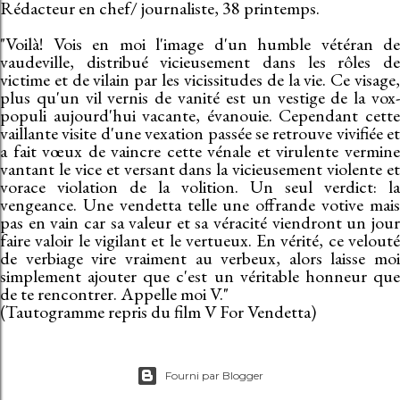
Rédacteur en chef/ journaliste, 38 printemps.
"Voilà! Vois en moi l'image d'un humble vétéran de
vaudeville, distribué vicieusement dans les rôles de
victime et de vilain par les vicissitudes de la vie. Ce visage,
plus qu'un vil vernis de vanité est un vestige de la vox-
populi aujourd'hui vacante, évanouie. Cependant cette
vaillante visite d'une vexation passée se retrouve vivifiée et
a fait vœux de vaincre cette vénale et virulente vermine
vantant le vice et versant dans la vicieusement violente et
vorace violation de la volition. Un seul verdict: la
vengeance. Une vendetta telle une offrande votive mais
pas en vain car sa valeur et sa véracité viendront un jour
faire valoir le vigilant et le vertueux. En vérité, ce velouté
de verbiage vire vraiment au verbeux, alors laisse moi
simplement ajouter que c'est un véritable honneur que
de te rencontrer. Appelle moi V."
(Tautogramme repris du film V For Vendetta)
Fourni par Blogger