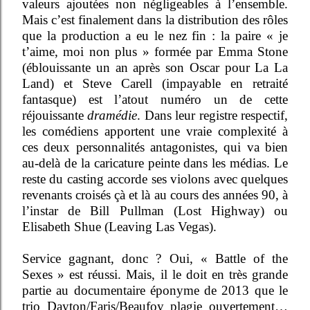
valeurs ajoutées non négligeables à l’ensemble.
Mais c’est finalement dans la distribution des rôles
que la production a eu le nez fin : la paire « je
t’aime, moi non plus » formée par Emma Stone
(éblouissante un an après son Oscar pour La La
Land) et Steve Carell (impayable en retraité
fantasque) est l’atout numéro un de cette
réjouissante
dramédie
. Dans leur registre respectif,
les comédiens apportent une vraie complexité à
ces deux personnalités antagonistes, qui va bien
au-delà de la caricature peinte dans les médias. Le
reste du casting accorde ses violons avec quelques
revenants croisés çà et là au cours des années 90, à
l’instar de Bill Pullman (Lost Highway) ou
Elisabeth Shue (Leaving Las Vegas).
Service gagnant, donc ? Oui, « Battle of the
Sexes » est réussi. Mais, il le doit en très grande
partie au documentaire éponyme de 2013 que le
trio Dayton/Faris/Beaufoy plagie ouvertement…