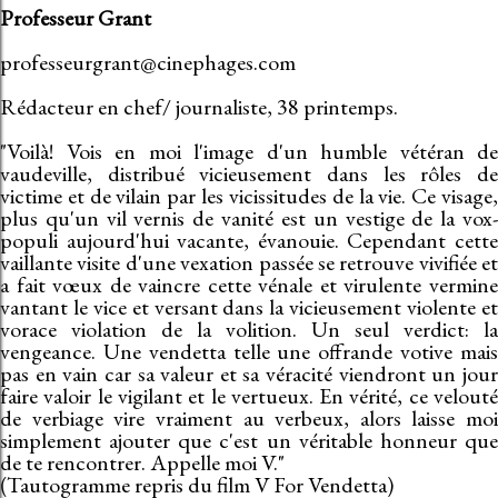
Professeur Grant
professeurgrant@cinephages.com
Rédacteur en chef/ journaliste, 38 printemps.
"Voilà! Vois en moi l'image d'un humble vétéran de
vaudeville, distribué vicieusement dans les rôles de
victime et de vilain par les vicissitudes de la vie. Ce visage,
plus qu'un vil vernis de vanité est un vestige de la vox-
populi aujourd'hui vacante, évanouie. Cependant cette
vaillante visite d'une vexation passée se retrouve vivifiée et
a fait vœux de vaincre cette vénale et virulente vermine
vantant le vice et versant dans la vicieusement violente et
vorace violation de la volition. Un seul verdict: la
vengeance. Une vendetta telle une offrande votive mais
pas en vain car sa valeur et sa véracité viendront un jour
faire valoir le vigilant et le vertueux. En vérité, ce velouté
de verbiage vire vraiment au verbeux, alors laisse moi
simplement ajouter que c'est un véritable honneur que
de te rencontrer. Appelle moi V."
(Tautogramme repris du film V For Vendetta)