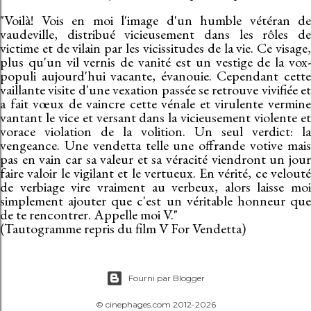
"Voilà! Vois en moi l'image d'un humble vétéran de
vaudeville, distribué vicieusement dans les rôles de
victime et de vilain par les vicissitudes de la vie. Ce visage,
plus qu'un vil vernis de vanité est un vestige de la vox-
populi aujourd'hui vacante, évanouie. Cependant cette
vaillante visite d'une vexation passée se retrouve vivifiée et
a fait vœux de vaincre cette vénale et virulente vermine
vantant le vice et versant dans la vicieusement violente et
vorace violation de la volition. Un seul verdict: la
vengeance. Une vendetta telle une offrande votive mais
pas en vain car sa valeur et sa véracité viendront un jour
faire valoir le vigilant et le vertueux. En vérité, ce velouté
de verbiage vire vraiment au verbeux, alors laisse moi
simplement ajouter que c'est un véritable honneur que
de te rencontrer. Appelle moi V."
(Tautogramme repris du film V For Vendetta)
Fourni par Blogger
© cinephages.com 2012-2026